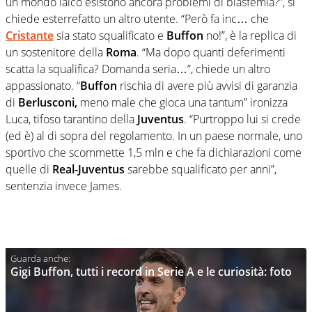
un mondo laico esistono ancora problemi di blasfemia?”, si
chiede esterrefatto un altro utente. “Però fa inc… che
Cristante
sia stato squalificato e
Buffon
no!”, è la replica di
un sostenitore della
Roma
. “Ma dopo quanti deferimenti
scatta la squalifica? Domanda seria…”, chiede un altro
appassionato. “
Buffon
rischia di avere più avvisi di garanzia
di
Berlusconi,
meno male che gioca una tantum” ironizza
Luca, tifoso tarantino della
Juventus
. “Purtroppo lui si crede
(ed è) al di sopra del regolamento. In un paese normale, uno
sportivo che scommette 1,5 mln e che fa dichiarazioni come
quelle di
Real-Juventus
sarebbe squalificato per anni”,
sentenzia invece James.
Gigi Buffon, tutti i record in Serie A e le curiosità: foto