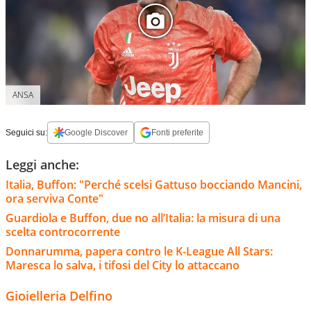
ANSA
Seguici su:
Google Discover
Fonti preferite
Leggi anche:
Italia, Buffon: "Perché scelsi Gattuso bocciando Mancini,
ora serviva Conte"
Guardiola e Buffon, due no all’Italia: la misura di una
scelta controcorrente
Donnarumma, papera contro le K-League All Stars:
Maresca lo salva, i tifosi del City lo attaccano
Gioielleria Delfino