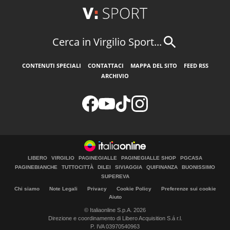
Cerca in Virgilio Sport...
CONTENUTI SPECIALI
CONTATTACI
MAPPA DEL SITO
FEED RSS
ARCHIVIO
LIBERO
VIRGILIO
PAGINEGIALLE
PAGINEGIALLE SHOP
PGCASA
PAGINEBIANCHE
TUTTOCITTÀ
DILEI
SIVIAGGIA
QUIFINANZA
BUONISSIMO
SUPEREVA
Chi siamo
Note Legali
Privacy
Cookie Policy
Preferenze sui cookie
Aiuto
© Italiaonline S.p.A. 2026
Direzione e coordinamento di Libero Acquisition S.á r.l.
P. IVA 03970540963