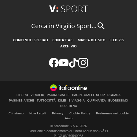
Cerca in Virgilio Sport...
CONTENUTI SPECIALI
CONTATTACI
MAPPA DEL SITO
FEED RSS
ARCHIVIO
LIBERO
VIRGILIO
PAGINEGIALLE
PAGINEGIALLE SHOP
PGCASA
PAGINEBIANCHE
TUTTOCITTÀ
DILEI
SIVIAGGIA
QUIFINANZA
BUONISSIMO
SUPEREVA
Chi siamo
Note Legali
Privacy
Cookie Policy
Preferenze sui cookie
Aiuto
© Italiaonline S.p.A. 2026
Direzione e coordinamento di Libero Acquisition S.á r.l.
P. IVA 03970540963