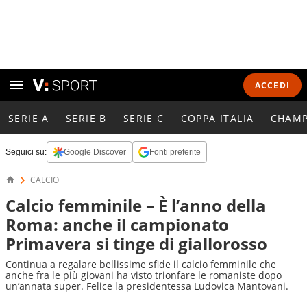
ACCEDI
SERIE A
SERIE B
SERIE C
COPPA ITALIA
CHAMP
Seguici su:
Google Discover
Fonti preferite
CALCIO
Calcio femminile – È l’anno della
Roma: anche il campionato
Primavera si tinge di giallorosso
Continua a regalare bellissime sfide il calcio femminile che
anche fra le più giovani ha visto trionfare le romaniste dopo
un’annata super. Felice la presidentessa Ludovica Mantovani.