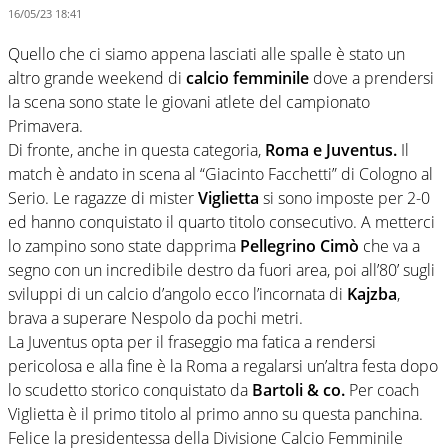
16/05/23 18:41
Quello che ci siamo appena lasciati alle spalle è stato un
altro grande weekend di
calcio femminile
dove a prendersi
la scena sono state le giovani atlete del campionato
Primavera.
Di fronte, anche in questa categoria,
Roma e Juventus.
Il
match è andato in scena al “Giacinto Facchetti” di Cologno al
Serio. Le ragazze di mister
Viglietta
si sono imposte per 2-0
ed hanno conquistato il quarto titolo consecutivo. A metterci
lo zampino sono state dapprima
Pellegrino Cimò
che va a
segno con un incredibile destro da fuori area, poi all’80’ sugli
sviluppi di un calcio d’angolo ecco l’incornata di
Kajzba
,
brava a superare Nespolo da pochi metri.
La Juventus opta per il fraseggio ma fatica a rendersi
pericolosa e alla fine è la Roma a regalarsi un’altra festa dopo
lo scudetto storico conquistato da
Bartoli & co.
Per coach
Viglietta è il primo titolo al primo anno su questa panchina.
Felice la presidentessa della Divisione Calcio Femminile