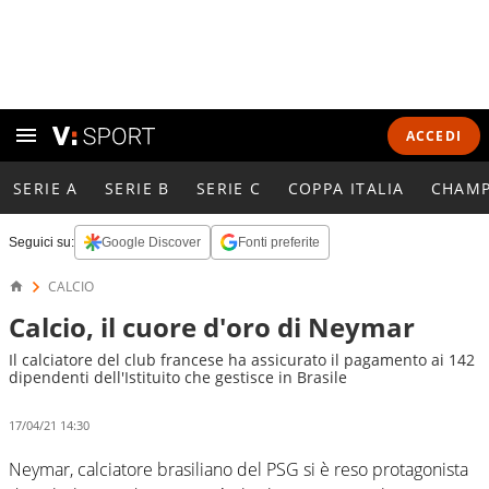
ACCEDI
SERIE A
SERIE B
SERIE C
COPPA ITALIA
CHAMP
Seguici su:
Google Discover
Fonti preferite
CALCIO
Calcio, il cuore d'oro di Neymar
Il calciatore del club francese ha assicurato il pagamento ai 142
dipendenti dell'Istituito che gestisce in Brasile
17/04/21 14:30
Neymar, calciatore brasiliano del PSG si è reso protagonista