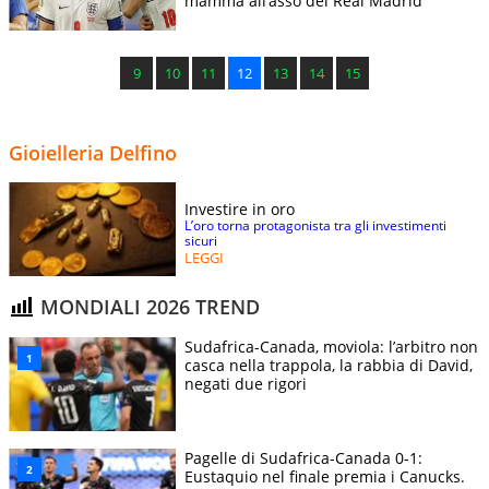
mamma all’asso del Real Madrid
9
10
11
12
13
14
15
Gioielleria Delfino
Investire in oro
L’oro torna protagonista tra gli investimenti
sicuri
LEGGI
MONDIALI 2026 TREND
Sudafrica-Canada, moviola: l’arbitro non
casca nella trappola, la rabbia di David,
negati due rigori
Pagelle di Sudafrica-Canada 0-1:
Eustaquio nel finale premia i Canucks.