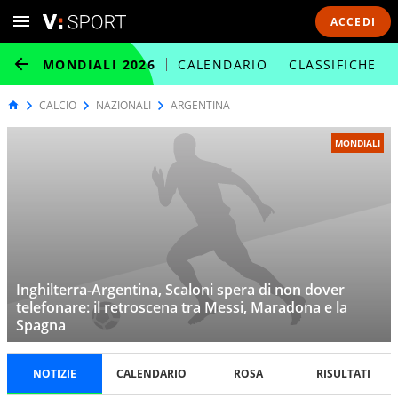
ACCEDI
MONDIALI 2026
CALENDARIO
CLASSIFICHE
CALCIO
NAZIONALI
ARGENTINA
MONDIALI
Inghilterra-Argentina, Scaloni spera di non dover
telefonare: il retroscena tra Messi, Maradona e la
Spagna
NOTIZIE
CALENDARIO
ROSA
RISULTATI