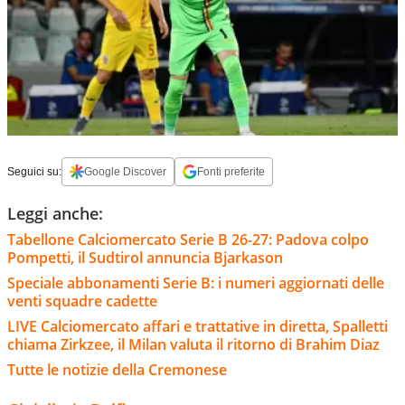
Seguici su:
Google Discover
Fonti preferite
Leggi anche:
Tabellone Calciomercato Serie B 26-27: Padova colpo
Pompetti, il Sudtirol annuncia Bjarkason
Speciale abbonamenti Serie B: i numeri aggiornati delle
venti squadre cadette
LIVE Calciomercato affari e trattative in diretta, Spalletti
chiama Zirkzee, il Milan valuta il ritorno di Brahim Diaz
Tutte le notizie della Cremonese