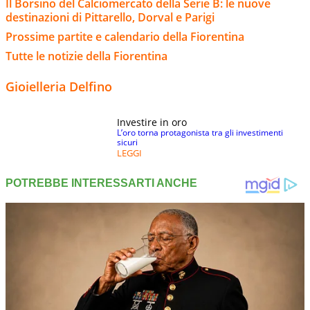
Il Borsino del Calciomercato della Serie B: le nuove
destinazioni di Pittarello, Dorval e Parigi
Prossime partite e calendario della Fiorentina
Tutte le notizie della Fiorentina
Gioielleria Delfino
Investire in oro
L’oro torna protagonista tra gli investimenti
sicuri
LEGGI