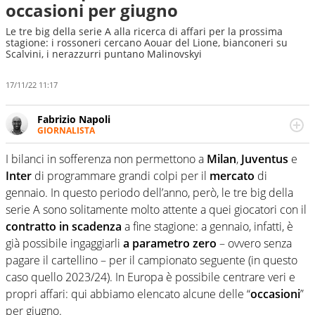
occasioni per giugno
Le tre big della serie A alla ricerca di affari per la prossima
stagione: i rossoneri cercano Aouar del Lione, bianconeri su
Scalvini, i nerazzurri puntano Malinovskyi
17/11/22 11:17
Fabrizio Napoli
GIORNALISTA
Giornalista professionista, per Virgilio Sport segue anche
il calcio ma è con la pallanuoto che esalta competenze e
I bilanci in sofferenza non permettono a
Milan
,
Juventus
e
passioni. Cura la comunicazione di HaBaWaBa, il più
Inter
di programmare grandi colpi per il
mercato
di
grande festival di waterpolo per bambini al mondo
gennaio. In questo periodo dell’anno, però, le tre big della
serie A sono solitamente molto attente a quei giocatori con il
contratto
in scadenza
a fine stagione: a gennaio, infatti, è
già possibile ingaggiarli
a parametro zero
– ovvero senza
pagare il cartellino – per il campionato seguente (in questo
caso quello 2023/24). In Europa è possibile centrare veri e
propri affari: qui abbiamo elencato alcune delle “
occasioni
”
per giugno.