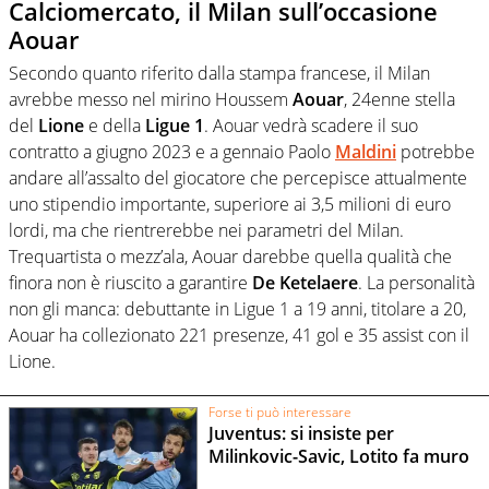
Calciomercato, il Milan sull’occasione
Aouar
Secondo quanto riferito dalla stampa francese, il Milan
avrebbe messo nel mirino Houssem
Aouar
, 24enne stella
del
Lione
e della
Ligue 1
. Aouar vedrà scadere il suo
contratto a giugno 2023 e a gennaio Paolo
Maldini
potrebbe
andare all’assalto del giocatore che percepisce attualmente
uno stipendio importante, superiore ai 3,5 milioni di euro
lordi, ma che rientrerebbe nei parametri del Milan.
Trequartista o mezz’ala, Aouar darebbe quella qualità che
finora non è riuscito a garantire
De Ketelaere
. La personalità
non gli manca: debuttante in Ligue 1 a 19 anni, titolare a 20,
Aouar ha collezionato 221 presenze, 41 gol e 35 assist con il
Lione.
Forse ti può interessare
Juventus: si insiste per
Milinkovic-Savic, Lotito fa muro