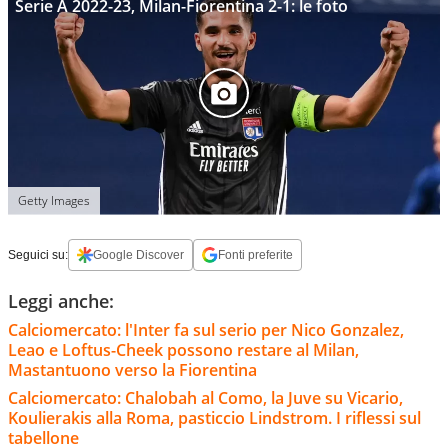
Serie A 2022-23, Milan-Fiorentina 2-1: le foto
Getty Images
Seguici su:
Google Discover
Fonti preferite
Leggi anche:
Calciomercato: l'Inter fa sul serio per Nico Gonzalez,
Leao e Loftus-Cheek possono restare al Milan,
Mastantuono verso la Fiorentina
Calciomercato: Chalobah al Como, la Juve su Vicario,
Koulierakis alla Roma, pasticcio Lindstrom. I riflessi sul
tabellone