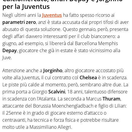
per la Juventus
Negli ultimi anni la
Juventus
ha fatto spesso ricorso ai
parametri zero
, anzi è stata accusata dai propri tifosi di aver
abusato di questa soluzione. Questo gennaio, però, presenta
degli affari davvero interessanti per il club bianconero: a
giugno, ad esempio, si libererà dal Barcellona Memphis
Depay
, giocatore che già in estate è stato vicinissimo alla
Juve.
Attenzione anche a
Jorginho
, altro giocatore accostato più
volte alla Juventus, il cui contratto col
Chelsea
è in scadenza.
Le piste più calde al momento, però, sembrano altre due. La
prima porta a Giorgio
Scalvini
, 18 anni, talentuoso difensore
in scadenza con l’Atalanta. La seconda a Marcus
Thuram
,
attaccante del Borussia Moenchengladbach e figlio di Lilian:
il 25enne è in grado di giocare esterno d’attacco o
centravanti, ha tecnica e forza fisica e potrebbe risultare
molto utile a Massimiliano Allegri.