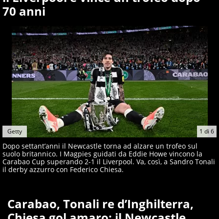
giornalisti ed esperti di sport abili sia nel gioco di
70 anni
rimessa quando intercettano le notizie e le rilanciano
verso la rete, sia nella costruzione dal basso quando
creano contenuti 100% originali ed esclusivi.
Getty
1
di
6
Dopo settant’anni il Newcastle torna ad alzare un trofeo sul
suolo britannico. I Magpies guidati da Eddie Howe vincono la
Carabao Cup superando 2-1 il Liverpool. Va, così, a Sandro Tonali
il derby azzurro con Federico Chiesa.
Carabao, Tonali re d’Inghilterra,
Chiesa gol amaro: il Newcastle