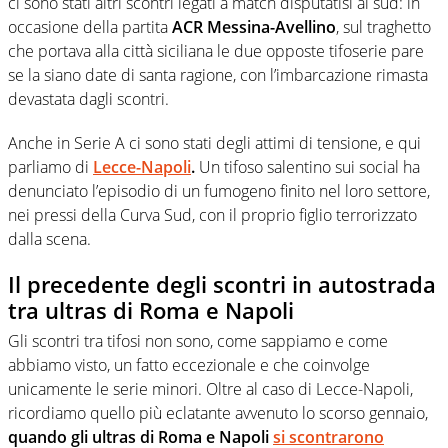
ci sono stati altri scontri legati a match disputatisi al sud: in
occasione della partita
ACR Messina-Avellino
, sul traghetto
che portava alla città siciliana le due opposte tifoserie pare
se la siano date di santa ragione, con l’imbarcazione rimasta
devastata dagli scontri.
Anche in Serie A ci sono stati degli attimi di tensione, e qui
parliamo di
Lecce-Napoli
.
Un tifoso salentino sui social ha
denunciato l’episodio di un fumogeno finito nel loro settore,
nei pressi della Curva Sud, con il proprio figlio terrorizzato
dalla scena.
Il precedente degli scontri in autostrada
tra ultras di Roma e Napoli
Gli scontri tra tifosi non sono, come sappiamo e come
abbiamo visto, un fatto eccezionale e che coinvolge
unicamente le serie minori. Oltre al caso di Lecce-Napoli,
ricordiamo quello più eclatante avvenuto lo scorso gennaio,
quando gli ultras di Roma e Napoli
si scontrarono