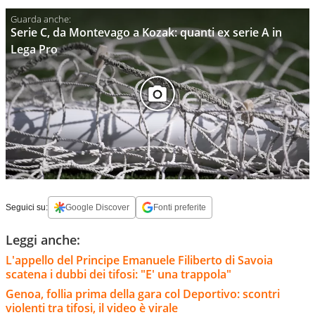
Serie C, da Montevago a Kozak: quanti ex serie A in
Lega Pro
Seguici su:
Google Discover
Fonti preferite
Leggi anche:
L'appello del Principe Emanuele Filiberto di Savoia
scatena i dubbi dei tifosi: "E' una trappola"
Genoa, follia prima della gara col Deportivo: scontri
violenti tra tifosi, il video è virale