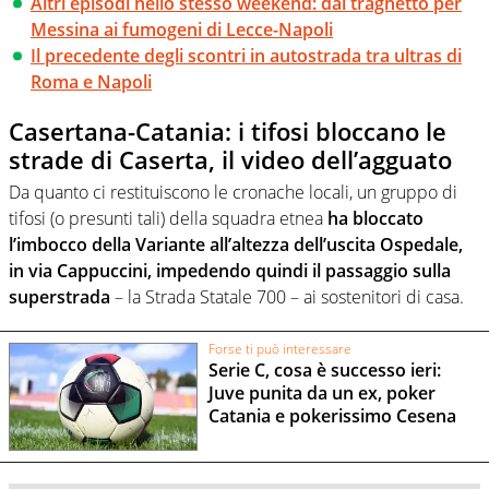
Altri episodi nello stesso weekend: dal traghetto per
Messina ai fumogeni di Lecce-Napoli
Il precedente degli scontri in autostrada tra ultras di
Roma e Napoli
Casertana-Catania: i tifosi bloccano le
strade di Caserta, il video dell’agguato
Da quanto ci restituiscono le cronache locali, un gruppo di
tifosi (o presunti tali) della squadra etnea
ha bloccato
l’imbocco della Variante all’altezza dell’uscita Ospedale,
in via Cappuccini, impedendo quindi il passaggio sulla
superstrada
– la Strada Statale 700 – ai sostenitori di casa.
Forse ti può interessare
Serie C, cosa è successo ieri:
Juve punita da un ex, poker
Catania e pokerissimo Cesena