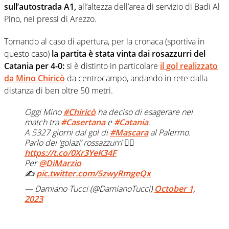
sull’autostrada A1,
all’altezza dell’area di servizio di Badi Al
Pino, nei pressi di Arezzo.
Tornando al caso di apertura, per la cronaca (sportiva in
questo caso)
la partita è stata vinta dai rosazzurri del
Catania per 4-0:
si è distinto in particolare
il gol realizzato
da
Mino Chiricò
da centrocampo, andando in rete dalla
distanza di ben oltre 50 metri.
Oggi Mino
#Chiricò
ha deciso di esagerare nel
match tra
#Casertana
e
#Catania
.
A 5327 giorni dal gol di
#Mascara
al Palermo.
Parlo dei ‘golazi’ rossazzurri 👉🏻
https://t.co/0Xr3YeK34F
Per
@DiMarzio
✍️
pic.twitter.com/5zwyRmgeQx
— Damiano Tucci (@DamianoTucci)
October 1,
2023