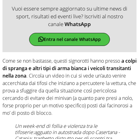
Vuoi essere sempre aggiornato su ultime news di
sport, risultati ed eventi live? Iscriviti al nostro
canale
WhatsApp
Entra nel canale WhatsApp
Come se non bastasse, questi signorotti hanno presso
a colpi
di spranga e altri tipi di arma bianca i veicoli transitanti
nella zona
. Circola un video in cui si vede un’auto venire
accerchiata dai tifosi che iniziano a percuotere la vettura, che
prova a sfuggire da quella situazione così pericolosa
cercando di evitare dei minivan (a quanto pare presi a nolo,
forse proprio per un motivo specifico) posti dai facinorosi a
mo’ di posto di blocco.
Un week-end di follia e violenza tra le
tifoserie:agguato in autostrada dopo Casertana -
Catania; traghetto distrutto per gli scontri tra