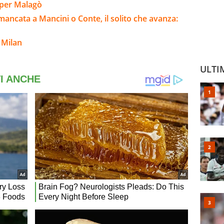
t per Malagò
e mancata a Mancini o Conte, il solito che avanza:
 Milan
ULTI