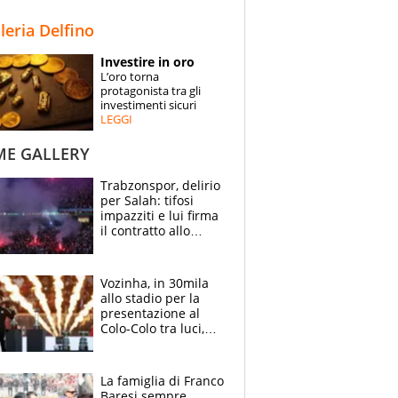
STORIE
lleria Delfino
SPECIALI
Investire in oro
L’oro torna
ESPERTI
protagonista tra gli
investimenti sicuri
LEGGI
CONTATTI
ME GALLERY
Trabzonspor, delirio
per Salah: tifosi
impazziti e lui firma
il contratto allo
stadio
Vozinha, in 30mila
allo stadio per la
presentazione al
Colo-Colo tra luci,
spettacolo, elicotteri
e paracadutisti
La famiglia di Franco
Baresi sempre