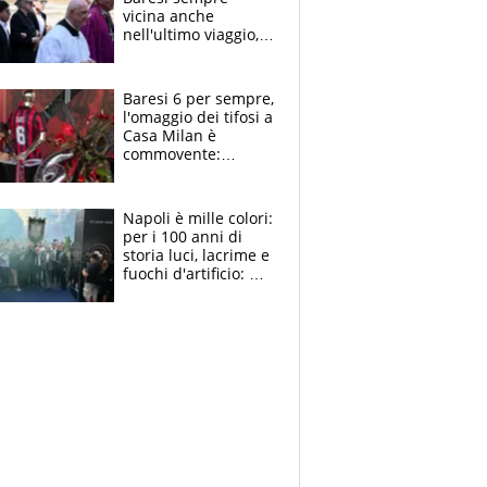
vicina anche
nell'ultimo viaggio,
la moglie Maura, i
figli e i suoi cari
circondati
Baresi 6 per sempre,
dall'affetto dei tifosi
l'omaggio dei tifosi a
Casa Milan è
commovente:
maglie, bandiere,
sciarpe, lacrime e
bigliettini
Napoli è mille colori:
per i 100 anni di
storia luci, lacrime e
fuochi d'artificio: De
Laurentiis salta al
coro anti-Juve