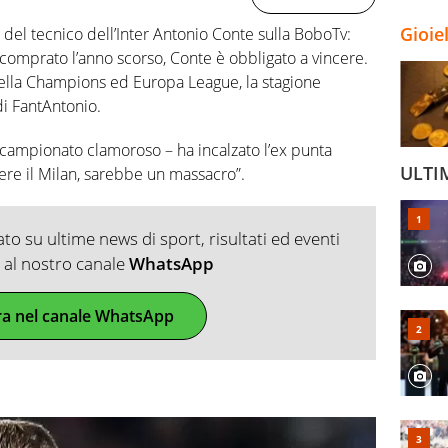
Gioie
 del tecnico dell’Inter Antonio Conte sulla BoboTv:
o comprato l’anno scorso, Conte è obbligato a vincere.
della Champions ed Europa League, la stagione
 di FantAntonio.
n campionato clamoroso – ha incalzato l’ex punta
ULTI
cere il Milan, sarebbe un massacro”.
o su ultime news di sport, risultati ed eventi
ti al nostro canale
WhatsApp
ra nel canale WhatsApp