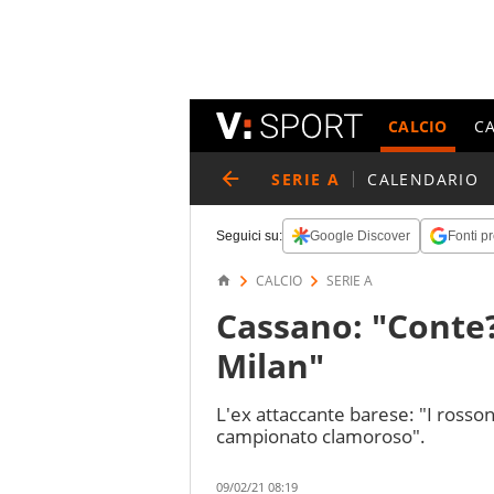
CALCIO
C
SERIE A
CALENDARIO
Seguici su:
Google Discover
Fonti pr
CALCIO
SERIE A
Cassano: "Conte?
Milan"
L'ex attaccante barese: "I ross
campionato clamoroso".
09/02/21 08:19