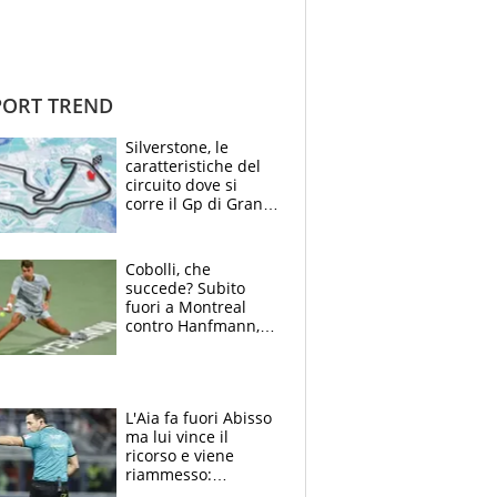
ORT TREND
Silverstone, le
caratteristiche del
circuito dove si
corre il Gp di Gran
Bretagna del
Motomondiale
Cobolli, che
succede? Subito
fuori a Montreal
contro Hanfmann,
per Flavio è tutta
colpa della tosse
L'Aia fa fuori Abisso
ma lui vince il
ricorso e viene
riammesso:
continua momento