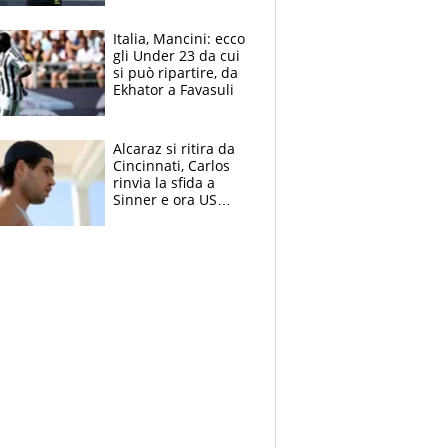
nero per gli arbitri
Italia, Mancini: ecco
gli Under 23 da cui
si può ripartire, da
Ekhator a Favasuli
Alcaraz si ritira da
Cincinnati, Carlos
rinvia la sfida a
Sinner e ora US
Open di nuovo a
rischio