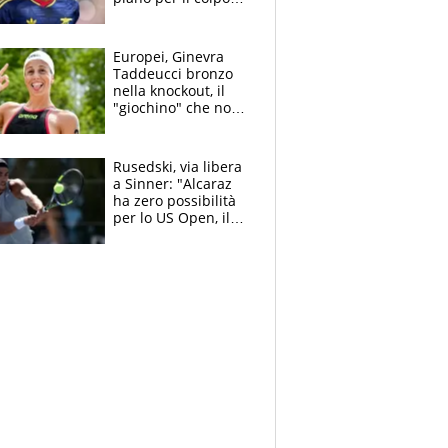
Champions: vendere
Lukaku, Lang e
Lucca
Europei, Ginevra
Taddeucci bronzo
nella knockout, il
"giochino" che non
le piace: "La Senna?
Oggi era pulita"
Rusedski, via libera
a Sinner: "Alcaraz
ha zero possibilità
per lo US Open, il
2026 forse è gà
finito per lui"