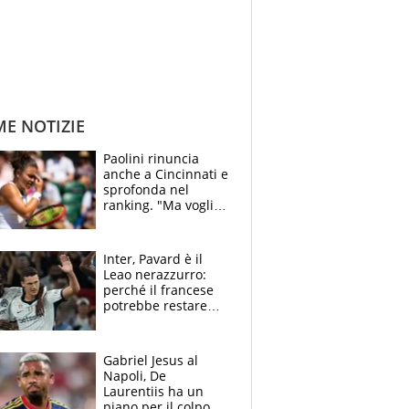
ME NOTIZIE
Paolini rinuncia
anche a Cincinnati e
sprofonda nel
ranking. "Ma voglio
essere al 100% allo
US Open"
Inter, Pavard è il
Leao nerazzurro:
perché il francese
potrebbe restare
alla corte di Chivu
Gabriel Jesus al
Napoli, De
Laurentiis ha un
piano per il colpo