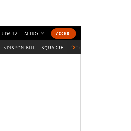
UIDA TV
ALTRO
ACCEDI
INDISPONIBILI
CALENDARI E CLASSIFICHE
SQUADRE
GIOCATORI SERIE A
ALTRI SPORT
MONDIALI 2026
OLIMPIADI
GOSSIP
LIFESTYLE