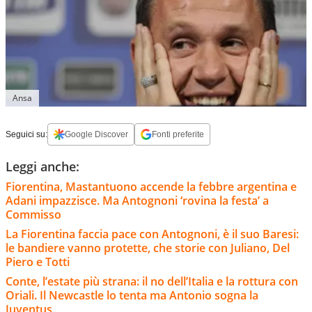
Ansa
Seguici su:
Google Discover
Fonti preferite
Leggi anche:
Fiorentina, Mastantuono accende la febbre argentina e
Adani impazzisce. Ma Antognoni ‘rovina la festa’ a
Commisso
La Fiorentina faccia pace con Antognoni, è il suo Baresi:
le bandiere vanno protette, che storie con Juliano, Del
Piero e Totti
Conte, l’estate più strana: il no dell’Italia e la rottura con
Oriali. Il Newcastle lo tenta ma Antonio sogna la
Juventus