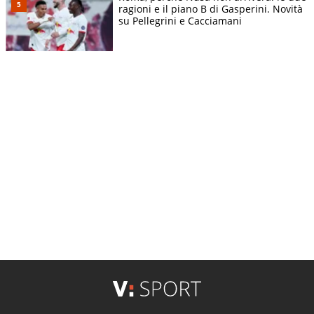
ragioni e il piano B di Gasperini. Novità
su Pellegrini e Cacciamani