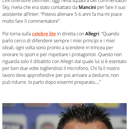
L’ex difensore dell’Inter, oggi nella squadra dei commentatori
Sky, rivela che era stato contattato da
Mancini
per fare il suo
assistente all’Inter: “Potevo allenare 5-6 anni fa ma mi piace
molto fare il commentatore”.
Poi torna sulla
celebre lite
in diretta con
Allegri
: “Quando
parlo cerco di difendere sempre i miei principi e i miei
ideali, ogni volta sono pronto a scendere in trincea per
onorare lo sport e per rispettare i protagonisti. Questo non
riguarda solo il dibattito con Allegri dal quale lui si è esentato
per ben due volte togliendosi il microfono. Chi fa il nostro
lavoro deve approfondire per poi arrivare a dedurre, non
può ridurre. Io parlo dopo essermi preparato…”