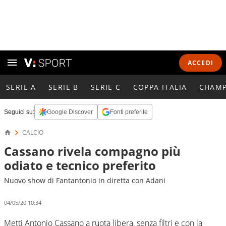
ACCEDI
SERIE A
SERIE B
SERIE C
COPPA ITALIA
CHAMP
Seguici su:
Google Discover
Fonti preferite
CALCIO
Cassano rivela compagno più
odiato e tecnico preferito
Nuovo show di Fantantonio in diretta con Adani
04/05/20 10:34
Metti Antonio Cassano a ruota libera, senza filtri e con la