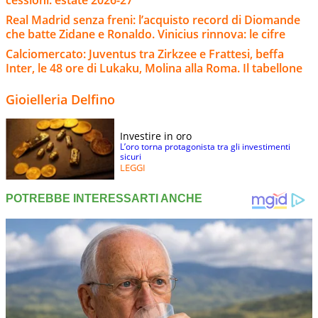
Real Madrid senza freni: l’acquisto record di Diomande
che batte Zidane e Ronaldo. Vinicius rinnova: le cifre
Calciomercato: Juventus tra Zirkzee e Frattesi, beffa
Inter, le 48 ore di Lukaku, Molina alla Roma. Il tabellone
Gioielleria Delfino
Investire in oro
L’oro torna protagonista tra gli investimenti
sicuri
LEGGI