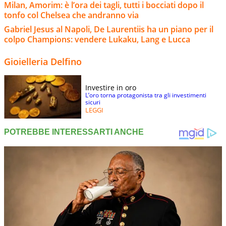
Milan, Amorim: è l’ora dei tagli, tutti i bocciati dopo il
tonfo col Chelsea che andranno via
Gabriel Jesus al Napoli, De Laurentiis ha un piano per il
colpo Champions: vendere Lukaku, Lang e Lucca
Gioielleria Delfino
Investire in oro
L’oro torna protagonista tra gli investimenti
sicuri
LEGGI