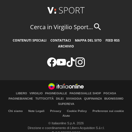
Cerca in Virgilio Sport...
CONTENUTI SPECIALI
CONTATTACI
MAPPA DEL SITO
FEED RSS
ARCHIVIO
LIBERO
VIRGILIO
PAGINEGIALLE
PAGINEGIALLE SHOP
PGCASA
PAGINEBIANCHE
TUTTOCITTÀ
DILEI
SIVIAGGIA
QUIFINANZA
BUONISSIMO
SUPEREVA
Chi siamo
Note Legali
Privacy
Cookie Policy
Preferenze sui cookie
Aiuto
© Italiaonline S.p.A. 2026
Direzione e coordinamento di Libero Acquisition S.á r.l.