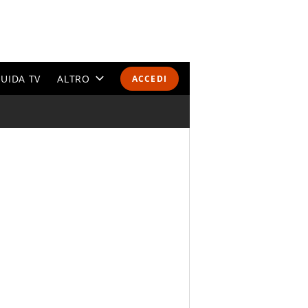
UIDA TV
ALTRO
ACCEDI
CALENDARI E CLASSIFICHE
ALTRI SPORT
MONDIALI 2026
OLIMPIADI
GOSSIP
LIFESTYLE