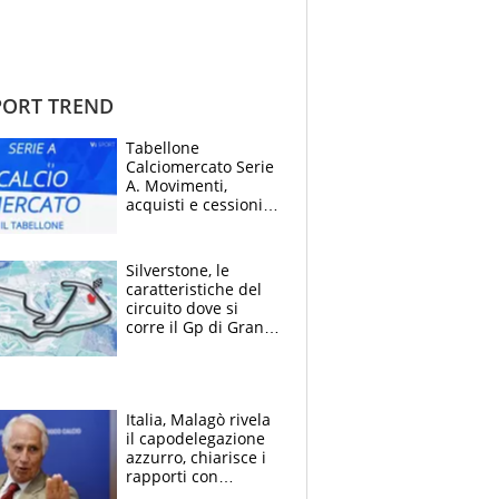
ORT TREND
Tabellone
Calciomercato Serie
A. Movimenti,
acquisti e cessioni:
estate 2026-27
Silverstone, le
caratteristiche del
circuito dove si
corre il Gp di Gran
Bretagna del
Motomondiale
Italia, Malagò rivela
il capodelegazione
azzurro, chiarisce i
rapporti con
Mancini e Conte e si