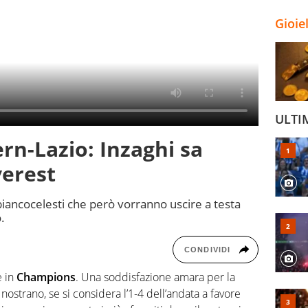
Gioie
ULTI
n-Lazio: Inzaghi sa
verest
biancocelesti che però vorranno uscire a testa
.
CONDIVIDI
e in
Champions
. Una soddisfazione amara per la
o nostrano, se si considera l’1-4 dell’andata a favore