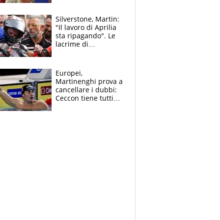
schiera su caso
Infantino
Silverstone, Martin:
"Il lavoro di Aprilia
sta ripagando". Le
lacrime di
Bezzecchi: "Ho dato
tutto, spero di finire
la gara domani"
Europei,
Martinenghi prova a
cancellare i dubbi:
Ceccon tiene tutti
col fiato sospeso.
Pellegrini punta su
Curtis