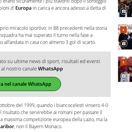
ti erano sicuramente i più sfavoriti dopo il sorteggio
pioni d’
Europa
in carica e ancora adesso a detta di
prio miracolo sportivo: in 88 precedenti nella storia
 squadra ha mai superato il turno nella fase a
 all’andata in casa con almeno 3 gol di scarto.
o su ultime news di sport, risultati ed eventi
ti al nostro canale
WhatsApp
ra nel canale WhatsApp
’ottobre del 1999, quando i biancocelesti vinsero 4-0
il risultato che servirebbe ai romani per passare il
ella massima competizione europea della Lazio, ma la
aribor
, non il Bayern Monaco.