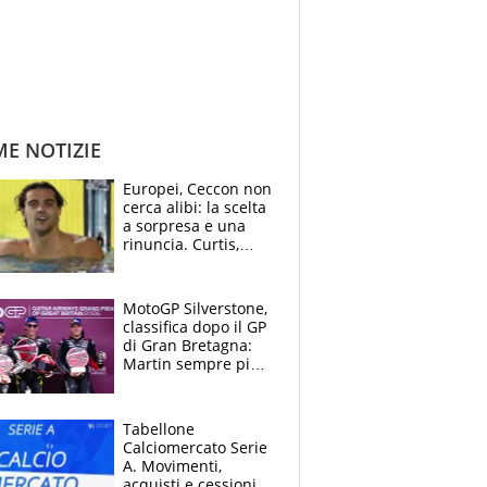
ME NOTIZIE
Europei, Ceccon non
cerca alibi: la scelta
a sorpresa e una
rinuncia. Curtis,
momento della
verità: “La pressione
c’è”
MotoGP Silverstone,
classifica dopo il GP
di Gran Bretagna:
Martin sempre più
leader, ma
Bezzecchi avanza
Tabellone
Calciomercato Serie
A. Movimenti,
acquisti e cessioni: