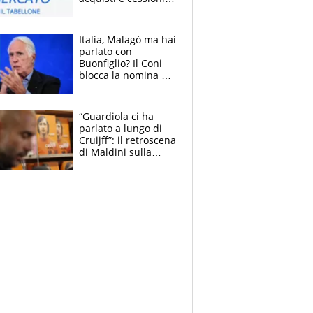
estate 2026-27
Italia, Malagò ma hai
parlato con
Buonfiglio? Il Coni
blocca la nomina di
Diana Bianchedi
“Guardiola ci ha
parlato a lungo di
Cruijff”: il retroscena
di Maldini sulla
Nazionale e sul
sogno interrotto