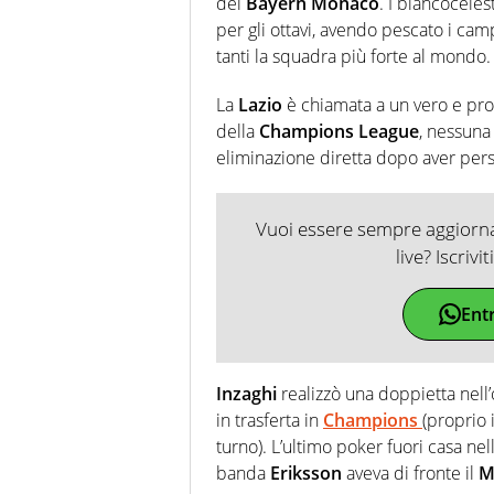
del
Bayern Monaco
. I biancoceles
per gli ottavi, avendo pescato i cam
tanti la squadra più forte al mondo.
La
Lazio
è chiamata a un vero e pro
della
Champions League
, nessuna
eliminazione diretta dopo aver perso
Vuoi essere sempre aggiornat
live? Iscrivi
Ent
Inzaghi
realizzò una doppietta nell
in trasferta in
Champions
(proprio 
turno). L’ultimo poker fuori casa n
banda
Eriksson
aveva di fronte il
M