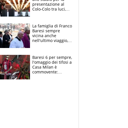
presentazione al
Colo-Colo tra luci,
spettacolo, elicotteri
e paracadutisti
La famiglia di Franco
Baresi sempre
vicina anche
nell'ultimo viaggio,
la moglie Maura, i
figli e i suoi cari
circondati
Baresi 6 per sempre,
dall'affetto dei tifosi
l'omaggio dei tifosi a
Casa Milan è
commovente:
maglie, bandiere,
sciarpe, lacrime e
bigliettini