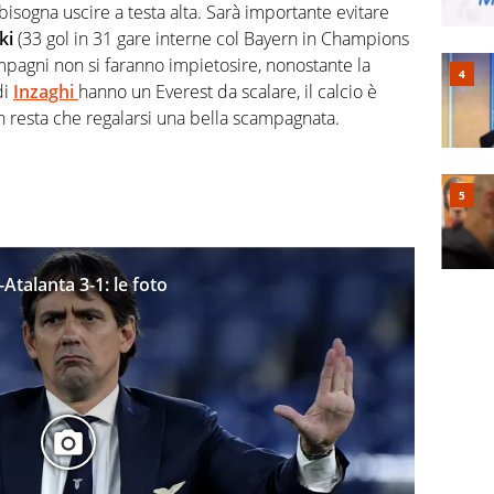
isogna uscire a testa alta. Sarà importante evitare
ki
(33 gol in 31 gare interne col Bayern in Champions
mpagni non si faranno impietosire, nonostante la
di
Inzaghi
hanno un Everest da scalare, il calcio è
n resta che regalarsi una bella scampagnata.
talanta 3-1: le foto