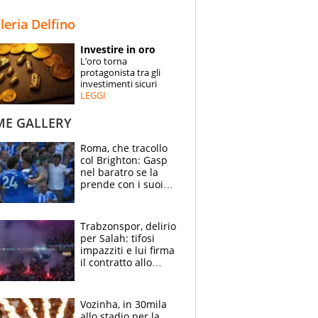
STORIE
lleria Delfino
SPECIALI
Investire in oro
L’oro torna
ESPERTI
protagonista tra gli
investimenti sicuri
LEGGI
CONTATTI
ME GALLERY
Roma, che tracollo
col Brighton: Gasp
nel baratro se la
prende con i suoi
cambiando tutti
Trabzonspor, delirio
per Salah: tifosi
impazziti e lui firma
il contratto allo
stadio
Vozinha, in 30mila
allo stadio per la