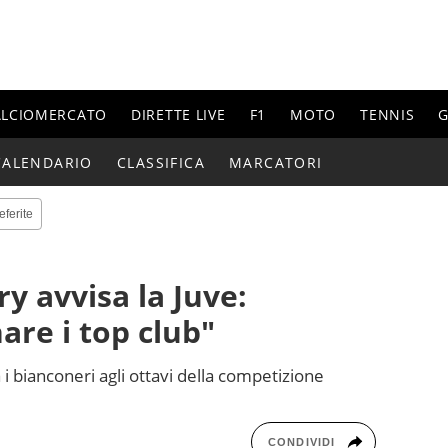
ALCIOMERCATO
DIRETTE LIVE
F1
MOTO
TENNIS
G
CALENDARIO
CLASSIFICA
MARCATORI
eferite
 avvisa la Juve:
are i top club"
à i bianconeri agli ottavi della competizione
CONDIVIDI