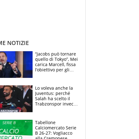
ME NOTIZIE
“Jacobs può tornare
quello di Tokyo”, Mei
carica Marcell, fissa
l’obiettivo per gli
Europei e scherza
su Binaghi
Lo voleva anche la
Juventus: perché
Salah ha scelto il
Trabzonspor invece
di un top club
Tabellone
Calciomercato Serie
B 26-27: Vogliacco
alla Cremonese,