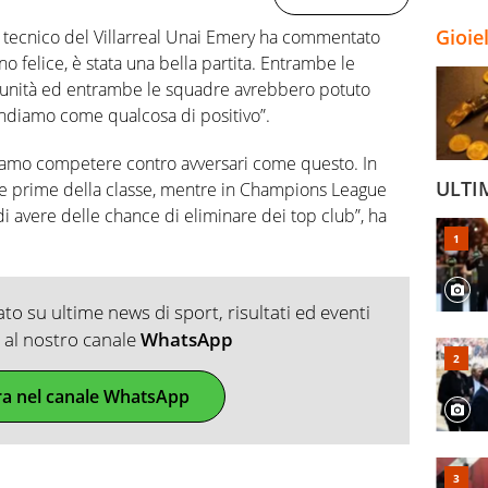
Gioie
il tecnico del Villarreal Unai Emery ha commentato
ono felice, è stata una bella partita. Entrambe le
tunità ed entrambe le squadre avrebbero potuto
endiamo come qualcosa di positivo”.
gliamo competere contro avversari come questo. In
ULTI
 le prime della classe, mentre in Champions League
i avere delle chance di eliminare dei top club”, ha
o su ultime news di sport, risultati ed eventi
ti al nostro canale
WhatsApp
ra nel canale WhatsApp