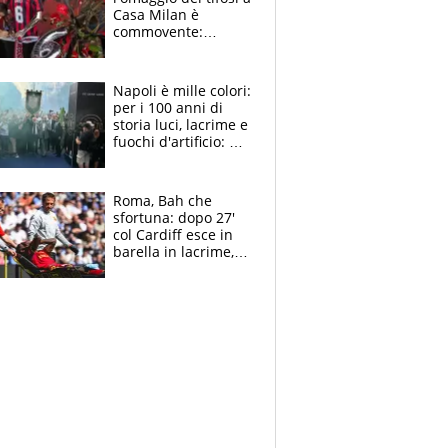
Casa Milan è
commovente:
maglie, bandiere,
sciarpe, lacrime e
bigliettini
Napoli è mille colori:
per i 100 anni di
storia luci, lacrime e
fuochi d'artificio: De
Laurentiis salta al
coro anti-Juve
Roma, Bah che
sfortuna: dopo 27'
col Cardiff esce in
barella in lacrime,
Dybala rigore da
schiaffi, i giallorossi
prendono 3 gol in
45'