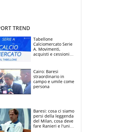
ORT TREND
Tabellone
Calciomercato Serie
A. Movimenti,
acquisti e cessioni:
estate 2026-27
Cairo: Baresi
straordinario in
campo e umile come
persona
Baresi: cosa ci siamo
persi della leggenda
del Milan, cosa deve
fare Ranieri e l'unico
neo di una carriera