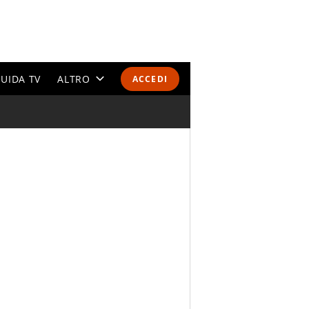
UIDA TV
ALTRO
ACCEDI
CALENDARI E CLASSIFICHE
ALTRI SPORT
MONDIALI 2026
OLIMPIADI
GOSSIP
LIFESTYLE