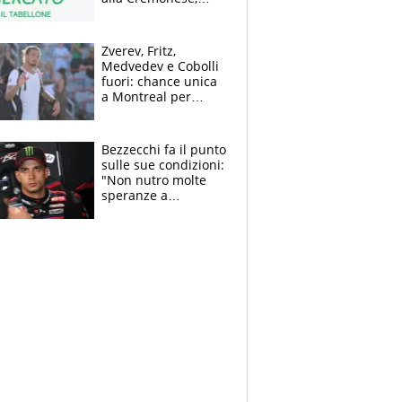
Strefezza ufficiale al
Palermo
Zverev, Fritz,
Medvedev e Cobolli
fuori: chance unica
a Montreal per
Musetti, Jodar e
Fonseca. Sascha
attacca le palline
Bezzecchi fa il punto
sulle sue condizioni:
"Non nutro molte
speranze a
Silverstone". Ma
promette battaglia
da Aragon