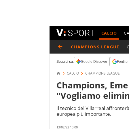
CALCIO
C
CHAMPIONS LEAGUE
Seguici su:
Google Discover
Fonti pr
CALCIO
CHAMPIONS LEAGUE
Champions, Emery
"Vogliamo elimin
Il tecnico del Villarreal affronter
europea più importante.
13/02/22 13:00