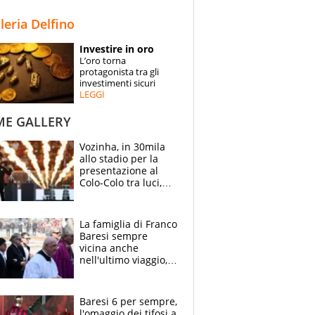
STORIE
lleria Delfino
SPECIALI
Investire in oro
L’oro torna
ESPERTI
protagonista tra gli
investimenti sicuri
LEGGI
CONTATTI
ME GALLERY
Vozinha, in 30mila
allo stadio per la
presentazione al
Colo-Colo tra luci,
spettacolo, elicotteri
e paracadutisti
La famiglia di Franco
Baresi sempre
vicina anche
nell'ultimo viaggio,
la moglie Maura, i
figli e i suoi cari
circondati
Baresi 6 per sempre,
dall'affetto dei tifosi
l'omaggio dei tifosi a