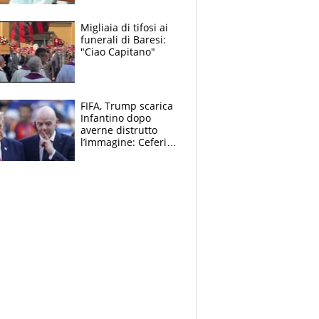
immacolata
Migliaia di tifosi ai
funerali di Baresi:
"Ciao Capitano"
FIFA, Trump scarica
Infantino dopo
averne distrutto
l’immagine: Ceferin
sceglie la
Supercoppa per il
contrattacco