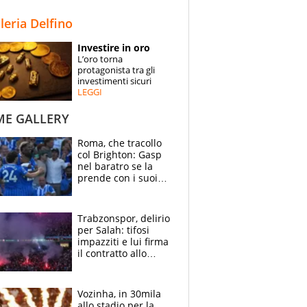
STORIE
lleria Delfino
SPECIALI
Investire in oro
L’oro torna
ESPERTI
protagonista tra gli
investimenti sicuri
LEGGI
CONTATTI
ME GALLERY
Roma, che tracollo
col Brighton: Gasp
nel baratro se la
prende con i suoi
cambiando tutti
Trabzonspor, delirio
per Salah: tifosi
impazziti e lui firma
il contratto allo
stadio
Vozinha, in 30mila
allo stadio per la