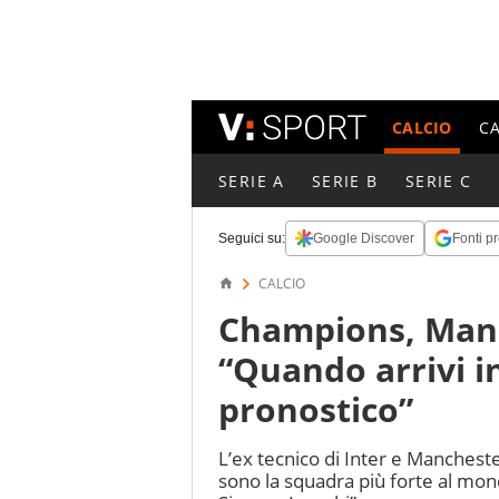
CALCIO
C
SERIE A
SERIE B
SERIE C
Seguici su:
Google Discover
Fonti pr
CALCIO
Champions, Manci
“Quando arrivi in
pronostico”
L’ex tecnico di Inter e Mancheste
sono la squadra più forte al mond