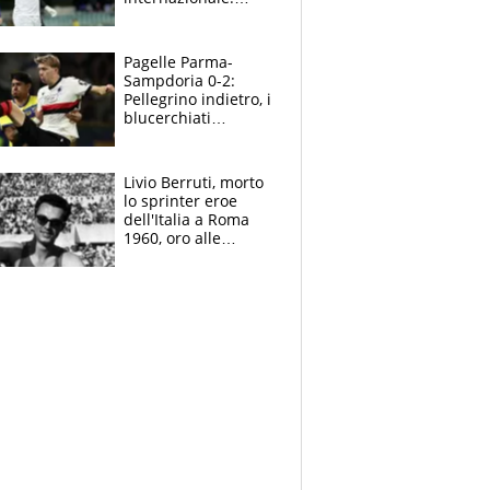
Lameck fugge in
Libia? Chiesto
l’intervento di
Pagelle Parma-
Malagò
Sampdoria 0-2:
Pellegrino indietro, i
blucerchiati
convincono al
Tardini. In gol
Abildgaard e
Livio Berruti, morto
Lauritsen
lo sprinter eroe
dell'Italia a Roma
1960, oro alle
Olimpiadi prima di
Mennea e Jacobs