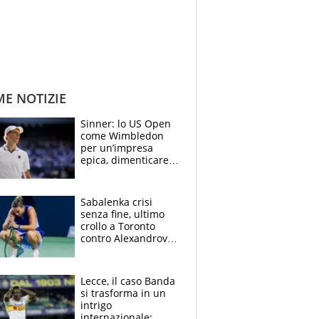
ME NOTIZIE
Sinner: lo US Open
come Wimbledon
per un’impresa
epica, dimenticare
Montreal e
Cincinnati e
azzerare le
Sabalenka crisi
speranze dei rivali
senza fine, ultimo
crollo a Toronto
contro Alexandrova
e n° 1 della
classifica WTA a
rischio
Lecce, il caso Banda
si trasforma in un
intrigo
internazionale: