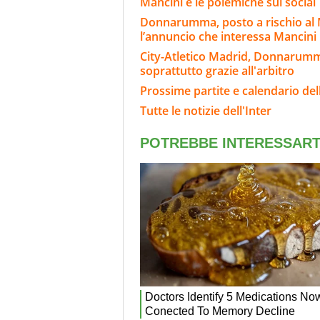
Mancini e le polemiche sui social
Donnarumma, posto a rischio al 
l’annuncio che interessa Mancini
City-Atletico Madrid, Donnarum
soprattutto grazie all'arbitro
Prossime partite e calendario dell
Tutte le notizie dell'Inter