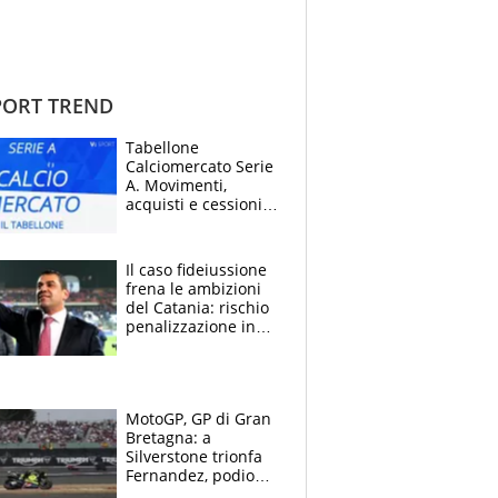
ORT TREND
Tabellone
Calciomercato Serie
A. Movimenti,
acquisti e cessioni:
estate 2026-27
Il caso fideiussione
frena le ambizioni
del Catania: rischio
penalizzazione in
classifica, cosa
succede?
MotoGP, GP di Gran
Bretagna: a
Silverstone trionfa
Fernandez, podio
tutto Aprilia.