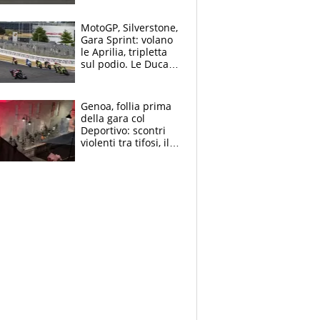
Bezzecchi stremato
ed eroico
MotoGP, Silverstone,
Gara Sprint: volano
le Aprilia, tripletta
sul podio. Le Ducati
crollano
Genoa, follia prima
della gara col
Deportivo: scontri
violenti tra tifosi, il
video è virale