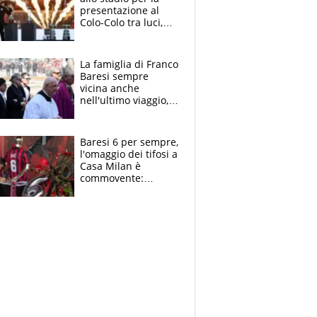
presentazione al
Colo-Colo tra luci,
spettacolo, elicotteri
e paracadutisti
La famiglia di Franco
Baresi sempre
vicina anche
nell'ultimo viaggio,
la moglie Maura, i
figli e i suoi cari
circondati
Baresi 6 per sempre,
dall'affetto dei tifosi
l'omaggio dei tifosi a
Casa Milan è
commovente:
maglie, bandiere,
sciarpe, lacrime e
bigliettini