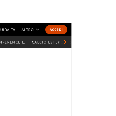
UIDA TV
ALTRO
ACCEDI
NFERENCE L.
CALENDARI E CLASSIFICHE
CALCIO ESTERO
SUPERCOPPA ITALIAN
ALTRI SPORT
MONDIALI 2026
OLIMPIADI
GOSSIP
LIFESTYLE