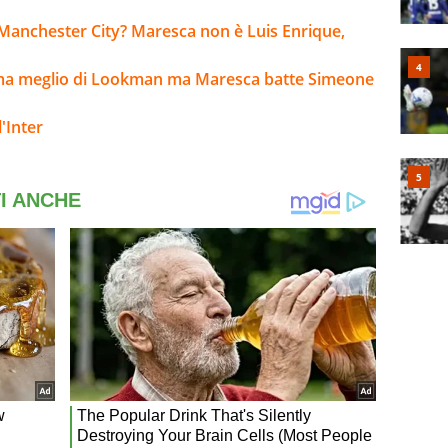
Manchester City? Maresca non è Luis Enrique,
ma meglio di Lookman ma Maresca batte Simeone
'Inter