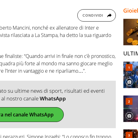
Gioie
CONDIVIDI
Roberto Mancini, nonché ex allenatore di Inter e
vista rilasciata a La Stampa, ha detto la sua riguardo
ULTI
e finaliste: “Quando arrivi in finale non c’è pronostico,
 squadra più forte al mondo ma sanno giocare meglio
are l’Inter in vantaggio e ne riparliamo…”.
o su ultime news di sport, risultati ed eventi
ti al nostro canale
WhatsApp
ra nel canale WhatsApp
 nerazzurri, Simone Inzaghi: “Lo conosco fin troppo