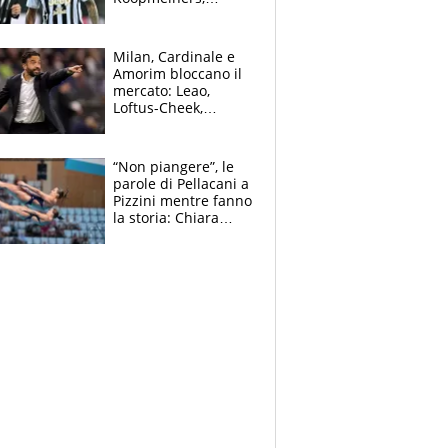
Romero si allontana
dall’Inter, Fiorentina
scatenata
Milan, Cardinale e
Amorim bloccano il
mercato: Leao,
Loftus-Cheek,
Estupinian e
Gimenez in bilico,
Soulè e Osorio nel
“Non piangere”, le
mirino
parole di Pellacani a
Pizzini mentre fanno
la storia: Chiara
batte anche il
record di Ceccon