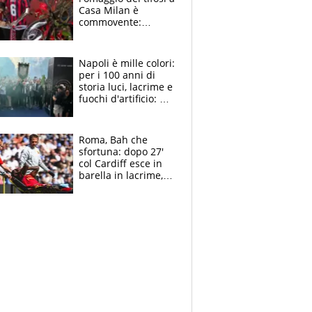
Casa Milan è
commovente:
maglie, bandiere,
sciarpe, lacrime e
bigliettini
Napoli è mille colori:
per i 100 anni di
storia luci, lacrime e
fuochi d'artificio: De
Laurentiis salta al
coro anti-Juve
Roma, Bah che
sfortuna: dopo 27'
col Cardiff esce in
barella in lacrime,
Dybala rigore da
schiaffi, i giallorossi
prendono 3 gol in
45'