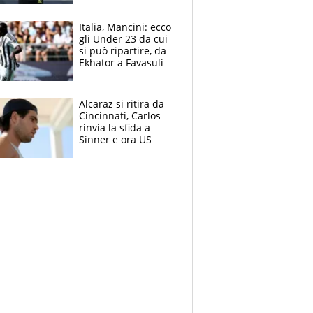
nero per gli arbitri
Italia, Mancini: ecco
gli Under 23 da cui
si può ripartire, da
Ekhator a Favasuli
Alcaraz si ritira da
Cincinnati, Carlos
rinvia la sfida a
Sinner e ora US
Open di nuovo a
rischio