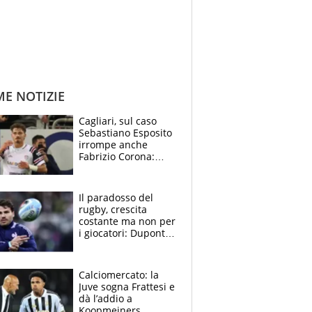
ME NOTIZIE
Cagliari, sul caso
Sebastiano Esposito
irrompe anche
Fabrizio Corona:
“Ecco cosa è
successo, ho le
prove”
Il paradosso del
rugby, crescita
costante ma non per
i giocatori: Dupont
(il più pagato al
mondo) guadagna
solo 1,4 milioni
Calciomercato: la
all'anno
Juve sogna Frattesi e
dà l’addio a
Koopmeiners,