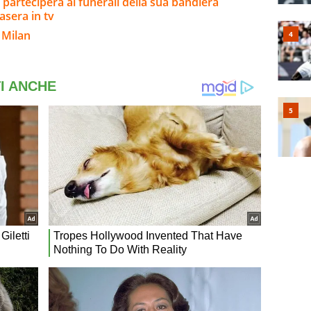
 parteciperà ai funerali della sua bandiera
asera in tv
 Milan