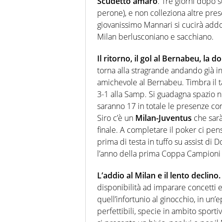
Scudetto amaro
. Tre giorni dopo s
perone), e non colleziona altre pres
giovanissimo Mannari si cucirà addo
Milan berlusconiano e sacchiano.
Il ritorno, il gol al Bernabeu, la d
torna alla stragrande andando già i
amichevole al Bernabeu. Timbra il t
3-1 alla Samp. Si guadagna spazio n
saranno 17 in totale le presenze c
Siro c’è un
Milan-Juventus
che sarà
finale. A completare il poker ci pe
prima di testa in tuffo su assist di
l’anno della prima Coppa Campioni
L’addio al Milan e il lento declino.
disponibilità ad imparare concetti
quell’infortunio al ginocchio, in un
perfettibili, specie in ambito sportiv