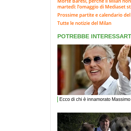
Morte Baresi, perché il Milan non
martedì: l’omaggio di Mediaset st
Prossime partite e calendario del
Tutte le notizie del Milan