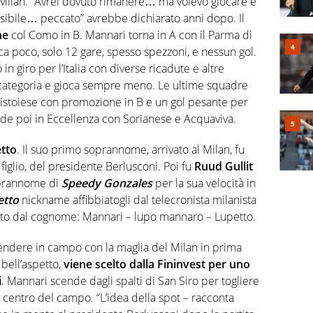
il Milan. “Avrei dovuto rimanere… ma volevo giocare e
sibile… peccato” avrebbe dichiarato anni dopo. Il
ne
col Como in B. Mannari torna in A con il Parma di
a poco, solo 12 gare, spesso spezzoni, e nessun gol.
n giro per l’Italia con diverse ricadute e altre
 categoria e gioca sempre meno. Le ultime squadre
la Pistoiese con promozione in B e un gol pesante per
ude poi in Eccellenza con Sorianese e Acquaviva.
etto
. Il suo primo soprannome, arrivato al Milan, fu
l figlio, del presidente Berlusconi. Poi fu
Ruud Gullit
soprannome di
Speedy Gonzales
per la sua velocità in
etto
nickname affibbiatogli dal telecronista milanista
ato dal cognome: Mannari – lupo mannaro – Lupetto.
ndere in campo con la maglia del Milan in prima
 bell’aspetto,
viene scelto dalla Fininvest per uno
i
. Mannari scende dagli spalti di San Siro per togliere
l centro del campo. “L’idea della spot – racconta