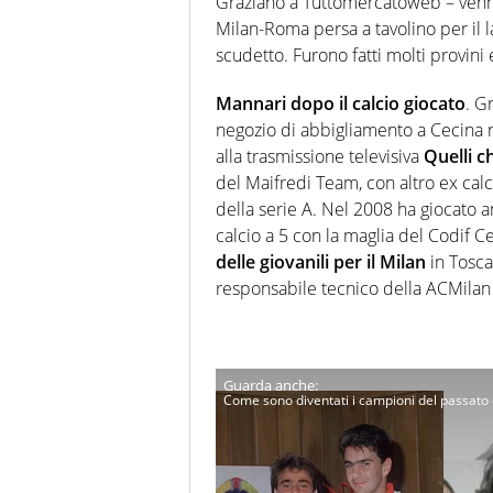
Graziano a Tuttomercatoweb – venne
Milan-Roma persa a tavolino per il l
scudetto. Furono fatti molti provini e
Mannari dopo il calcio giocato
. G
negozio di abbigliamento a Cecina 
alla trasmissione televisiva
Quelli ch
del Maifredi Team, con altro ex calci
della serie A. Nel 2008 ha giocato 
calcio a 5 con la maglia del Codif 
delle giovanili per il Milan
in Toscan
responsabile tecnico della ACMilan
Come sono diventati i campioni del passato 