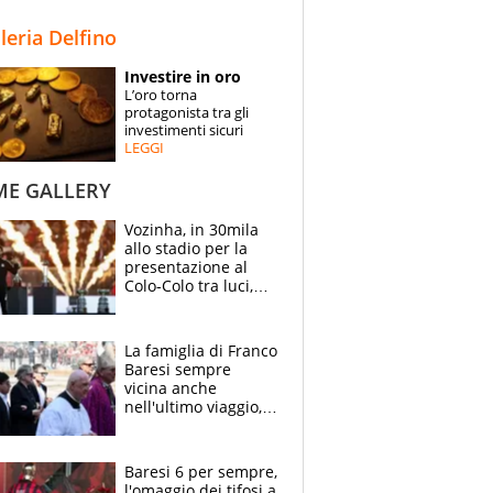
STORIE
lleria Delfino
SPECIALI
Investire in oro
L’oro torna
ESPERTI
protagonista tra gli
investimenti sicuri
LEGGI
CONTATTI
ME GALLERY
Vozinha, in 30mila
allo stadio per la
presentazione al
Colo-Colo tra luci,
spettacolo, elicotteri
e paracadutisti
La famiglia di Franco
Baresi sempre
vicina anche
nell'ultimo viaggio,
la moglie Maura, i
figli e i suoi cari
circondati
Baresi 6 per sempre,
dall'affetto dei tifosi
l'omaggio dei tifosi a