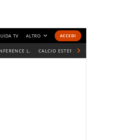
UIDA TV
ALTRO
ACCEDI
NFERENCE L.
CALENDARI E CLASSIFICHE
CALCIO ESTERO
SUPERCOPPA ITALIAN
ALTRI SPORT
MONDIALI 2026
OLIMPIADI
GOSSIP
LIFESTYLE