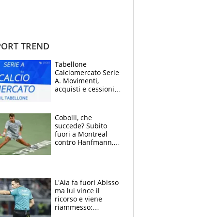
ORT TREND
Tabellone
Calciomercato Serie
A. Movimenti,
acquisti e cessioni:
estate 2026-27
Cobolli, che
succede? Subito
fuori a Montreal
contro Hanfmann,
per Flavio è tutta
colpa della tosse
L'Aia fa fuori Abisso
ma lui vince il
ricorso e viene
riammesso:
continua momento