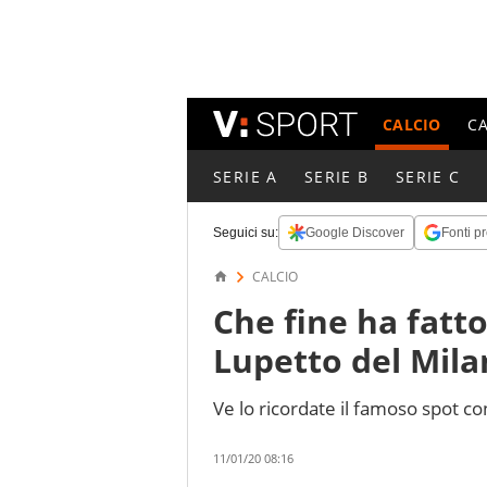
CALCIO
C
SERIE A
SERIE B
SERIE C
Seguici su:
Google Discover
Fonti pr
CALCIO
Che fine ha fatt
Lupetto del Mila
Ve lo ricordate il famoso spot co
11/01/20 08:16