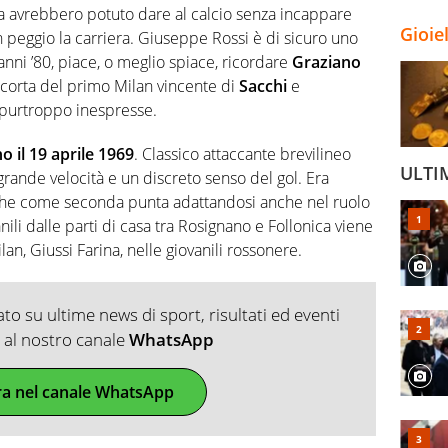
osa avrebbero potuto dare al calcio senza incappare
Gioie
in peggio la carriera. Giuseppe Rossi è di sicuro uno
 anni ’80, piace, o meglio spiace, ricordare
Graziano
 scorta del primo Milan vincente di
Sacchi
e
 purtroppo inespresse.
 il 19 aprile 1969
. Classico attaccante brevilineo
ULTI
rande velocità e un discreto senso del gol. Era
che come seconda punta adattandosi anche nel ruolo
ili dalle parti di casa tra Rosignano e Follonica viene
lan, Giussi Farina, nelle giovanili rossonere.
o su ultime news di sport, risultati ed eventi
ti al nostro canale
WhatsApp
ra nel canale WhatsApp