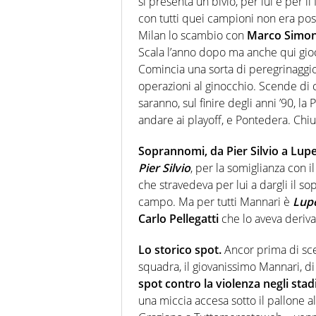
si presenta un bivio, per lui e per 
con tutti quei campioni non era pos
Milan lo scambio con
Marco Simo
Scala l’anno dopo ma anche qui gioc
Comincia una sorta di peregrinaggio i
operazioni al ginocchio. Scende di
saranno, sul finire degli anni ’90, 
andare ai playoff, e Pontedera. Chi
Soprannomi, da Pier Silvio a Lup
Pier Silvio
, per la somiglianza con i
che stravedeva per lui a dargli il 
campo. Ma per tutti Mannari è
Lup
Carlo Pellegatti
che lo aveva deriv
Lo storico spot.
Ancor prima di sce
squadra, il giovanissimo Mannari, di
spot contro la violenza negli stad
una miccia accesa sotto il pallone a