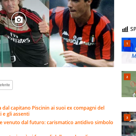
SP
eferite
a dal capitano Piscinin ai suoi ex compagni del
i e gli assenti
re venuto dal futuro: carismatico antidivo simbolo