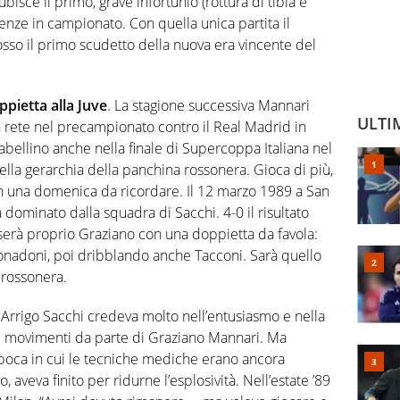
ubisce il primo, grave infortunio (rottura di tibia e
enze in campionato. Con quella unica partita il
sso il primo scudetto della nuova era vincente del
oppietta alla Juve
. La stagione successiva Mannari
ULTI
n rete nel precampionato contro il Real Madrid in
abellino anche nella finale di Supercoppa Italiana nel
ella gerarchia della panchina rossonera. Gioca di più,
on una domenica da ricordare. Il 12 marzo 1989 a San
 dominato dalla squadra di Sacchi. 4-0 il risultato
nserà proprio Graziano con una doppietta da favola:
 Donadoni, poi dribblando anche Tacconi. Sarà quello
 rossonera.
Arrigo Sacchi credeva molto nell’entusiasmo e nella
 e movimenti da parte di Graziano Mannari. Ma
’epoca in cui le tecniche mediche erano ancora
o, aveva finito per ridurne l’esplosività. Nell’estate ’89