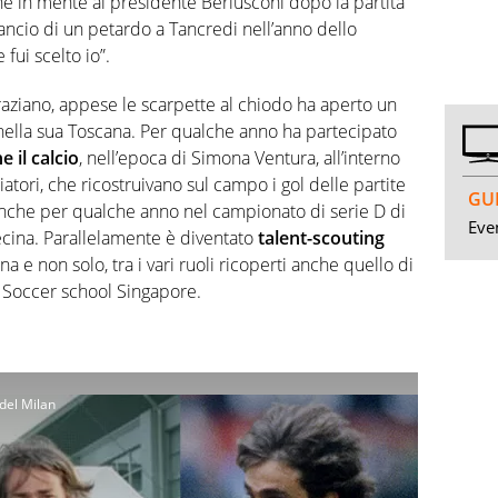
 in mente al presidente Berlusconi dopo la partita
ancio di un petardo a Tancredi nell’anno dello
 fui scelto io”.
raziano, appese le scarpette al chiodo ha aperto un
nella sua Toscana. Per qualche anno ha partecipato
e il calcio
, nell’epoca di Simona Ventura, all’interno
atori, che ricostruivano sul campo i gol delle partite
GUI
anche per qualche anno nel campionato di serie D di
Even
Cecina. Parallelamente è diventato
talent-scouting
a e non solo, tra i vari ruoli ricoperti anche quello di
 Soccer school Singapore.
del Milan