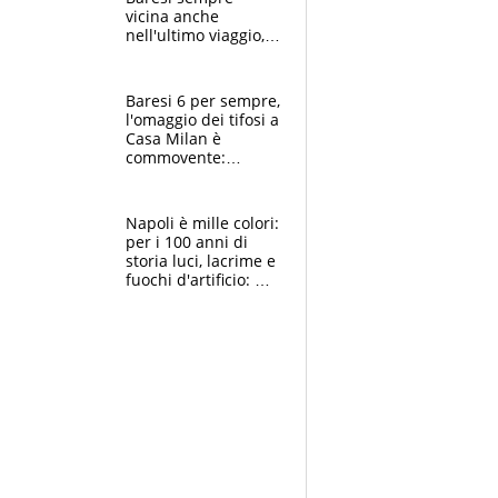
vicina anche
nell'ultimo viaggio,
la moglie Maura, i
figli e i suoi cari
circondati
Baresi 6 per sempre,
dall'affetto dei tifosi
l'omaggio dei tifosi a
Casa Milan è
commovente:
maglie, bandiere,
sciarpe, lacrime e
bigliettini
Napoli è mille colori:
per i 100 anni di
storia luci, lacrime e
fuochi d'artificio: De
Laurentiis salta al
coro anti-Juve