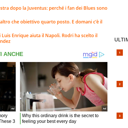
estra dopo la Juventus: perché i fan dei Blues sono
 altro che obiettivo quarto posto. E domani c’è il
 Luis Enrique aiuta il Napoli. Rodri ha scelto il
ULTI
andez