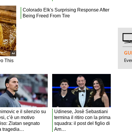
GUI
Even