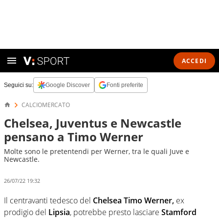
ACCEDI
Seguici su:
Google Discover
Fonti preferite
CALCIOMERCATO
Chelsea, Juventus e Newcastle
pensano a Timo Werner
Molte sono le pretentendi per Werner, tra le quali Juve e
Newcastle.
26/07/22 19:32
Il centravanti tedesco del
Chelsea Timo Werner,
ex
prodigio del
Lipsia
, potrebbe presto lasciare
Stamford