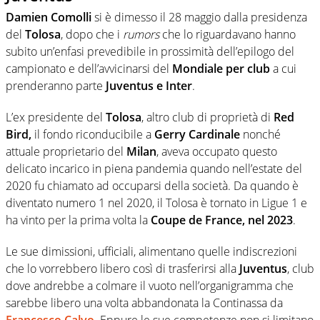
Damien Comolli
si è dimesso il 28 maggio dalla presidenza
del
Tolosa
, dopo che i
rumors
che lo riguardavano hanno
subito un’enfasi prevedibile in prossimità dell’epilogo del
campionato e dell’avvicinarsi del
Mondiale per club
a cui
prenderanno parte
Juventus e Inter
.
L’ex presidente del
Tolosa
, altro club di proprietà di
Red
Bird,
il fondo riconducibile a
Gerry Cardinale
nonché
attuale proprietario del
Milan
, aveva occupato questo
delicato incarico in piena pandemia quando nell’estate del
2020 fu chiamato ad occuparsi della società. Da quando è
diventato numero 1 nel 2020, il Tolosa è tornato in Ligue 1 e
ha vinto per la prima volta la
Coupe de France, nel 2023
.
Le sue dimissioni, ufficiali, alimentano quelle indiscrezioni
che lo vorrebbero libero così di trasferirsi alla
Juventus
, club
dove andrebbe a colmare il vuoto nell’organigramma che
sarebbe libero una volta abbandonata la Continassa da
Francesco Calvo
. Eppure le sue competenze non si limitano