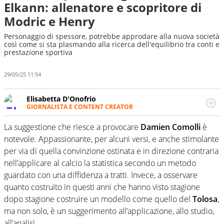
Elkann: allenatore e scopritore di
Modric e Henry
Personaggio di spessore, potrebbe approdare alla nuova società
così come si sta plasmando alla ricerca dell'equilibrio tra conti e
prestazione sportiva
29/05/25 11:54
Elisabetta D'Onofrio
GIORNALISTA E CONTENT CREATOR
Giornalista professionista dal 2007, scrive per curiosità
personale e necessità: soprattutto di calcio, di sport e dei
La suggestione che riesce a provocare
Damien Comolli
è
suoi protagonisti, concedendosi innocenti evasioni
notevole. Appassionante, per alcuni versi, e anche stimolante
nell'ambito della creazione di format. Un tempo ala
per via di quella convinzione ostinata e in direzione contraria
destra, oggi si sente a suo agio nel ruolo di libero. Cura
nell’applicare al calcio la statistica secondo un metodo
una classifica riservata dei migliori 5 calciatori di sempre.
guardato con una diffidenza a tratti. Invece, a osservare
quanto costruito in questi anni che hanno visto stagione
dopo stagione costruire un modello come quello del
Tolosa
,
ma non solo, è un suggerimento all’applicazione, allo studio,
all’analisi.