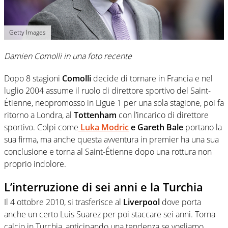
Getty Images
Damien Comolli in una foto recente
Dopo 8 stagioni
Comolli
decide di tornare in Francia e nel
luglio 2004 assume il ruolo di direttore sportivo del Saint-
Étienne, neopromosso in Ligue 1 per una sola stagione, poi fa
ritorno a Londra, al
Tottenham
con l’incarico di direttore
sportivo. Colpi come
Luka Modric
e Gareth Bale
portano la
sua firma, ma anche questa avventura in premier ha una sua
conclusione e torna al Saint-Étienne dopo una rottura non
proprio indolore.
L’interruzione di sei anni e la Turchia
Il 4 ottobre 2010, si trasferisce al
Liverpool
dove porta
anche un certo Luis Suarez per poi staccare sei anni. Torna
calcio in Turchia, anticipando una tendenza se vogliamo.