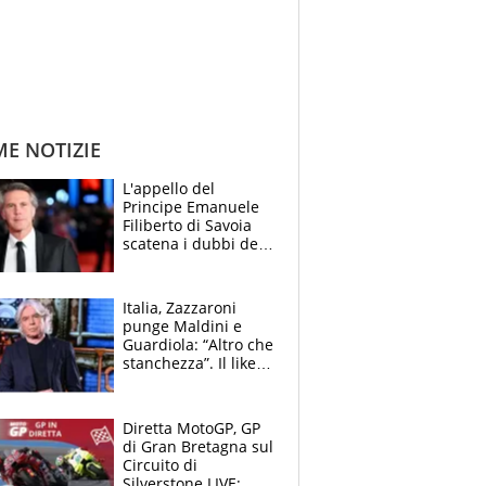
ME NOTIZIE
L'appello del
Principe Emanuele
Filiberto di Savoia
scatena i dubbi dei
tifosi: "E' una
trappola"
Italia, Zazzaroni
punge Maldini e
Guardiola: “Altro che
stanchezza”. Il like
di Mancini e le
polemiche sui social
Diretta MotoGP, GP
di Gran Bretagna sul
Circuito di
Silverstone LIVE: