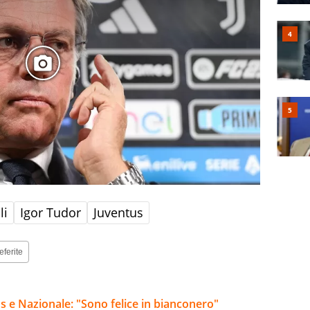
li
Igor Tudor
Juventus
eferite
tus e Nazionale: "Sono felice in bianconero"