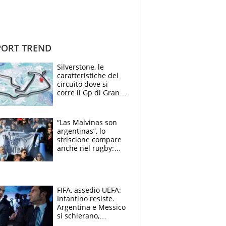
ORT TREND
Silverstone, le
caratteristiche del
circuito dove si
corre il Gp di Gran
Bretagna del
Motomondiale
“Las Malvinas son
argentinas”, lo
striscione compare
anche nel rugby:
dopo Messi e
compagni ormai è
un caso
FIFA, assedio UEFA:
Infantino resiste.
Argentina e Messico
si schierano,
CONCACAF spaccata