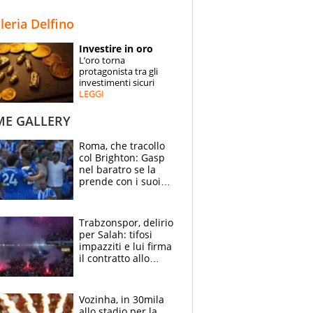
STORIE
lleria Delfino
SPECIALI
Investire in oro
L’oro torna
ESPERTI
protagonista tra gli
investimenti sicuri
LEGGI
CONTATTI
ME GALLERY
Roma, che tracollo
col Brighton: Gasp
nel baratro se la
prende con i suoi
cambiando tutti
Trabzonspor, delirio
per Salah: tifosi
impazziti e lui firma
il contratto allo
stadio
Vozinha, in 30mila
allo stadio per la