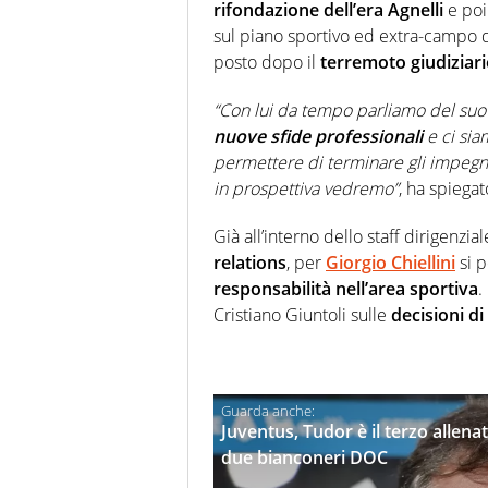
rifondazione dell’era Agnelli
e poi
sul piano sportivo ed extra-campo d
posto dopo il
terremoto giudiziar
“Con lui da tempo parliamo del suo
nuove sfide professionali
e ci sia
permettere di terminare gli impegni 
in prospettiva vedremo”
, ha spiega
Già all’interno dello staff dirigenzial
relations
, per
Giorgio Chiellini
si p
responsabilità nell’area sportiva
.
Cristiano Giuntoli sulle
decisioni d
Juventus, Tudor è il terzo allenat
due bianconeri DOC