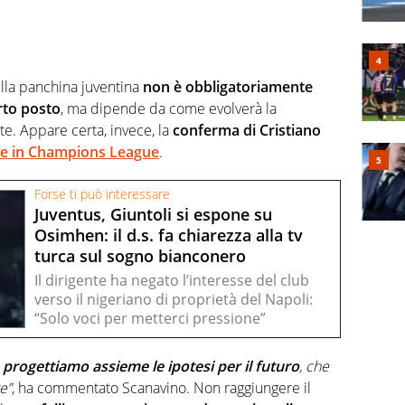
lla panchina juventina
non è obbligatoriamente
rto posto
, ma dipende da come evolverà la
te. Appare certa, invece, la
conferma di Cristiano
ne in Champions League
.
Forse ti può interessare
Juventus, Giuntoli si espone su
Osimhen: il d.s. fa chiarezza alla tv
turca sul sogno bianconero
Il dirigente ha negato l’interesse del club
verso il nigeriano di proprietà del Napoli:
“Solo voci per metterci pressione”
e
progettiamo assieme le ipotesi per il futuro
, che
e”
, ha commentato Scanavino. Non raggiungere il