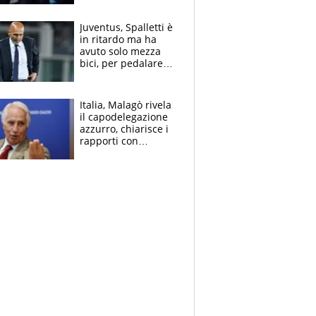
Juventus, Spalletti è
in ritardo ma ha
avuto solo mezza
bici, per pedalare
serve altro: i nodi
cruciali
Italia, Malagò rivela
il capodelegazione
azzurro, chiarisce i
rapporti con
Mancini e Conte e si
schiera su caso
Infantino