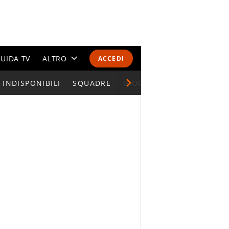
UIDA TV
ALTRO
ACCEDI
INDISPONIBILI
CALENDARI E CLASSIFICHE
SQUADRE
GIOCATORI SERIE A
ALTRI SPORT
MONDIALI 2026
OLIMPIADI
GOSSIP
LIFESTYLE