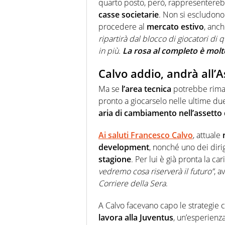
quarto posto, però, rappresentere
casse societarie
. Non si escludono
procedere al
mercato estivo
, anch
ripartirà dal blocco di giocatori di 
in più.
La rosa al completo è molt
Calvo addio, andrà all’A
Ma se
l’area tecnica
potrebbe rima
pronto a giocarselo nelle ultime du
aria di cambiamento nell’assetto 
Ai saluti Francesco Calvo
, attuale
development
, nonché uno dei dirig
stagione
. Per lui è già pronta la car
vedremo cosa riserverà il futuro”
, a
Corriere della Sera
.
A Calvo facevano capo le strategie c
lavora alla Juventus
, un’esperienz