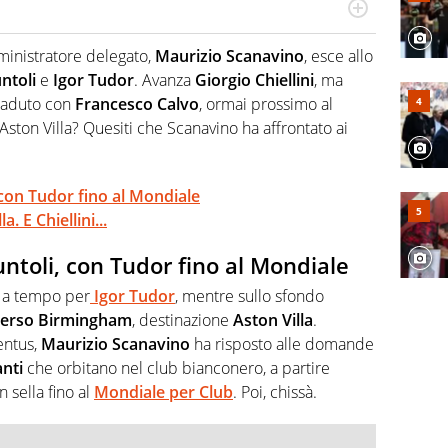
ionato di calcio in tutte le sue sfaccettature, con una
campionati minori.
ministratore delegato,
Maurizio Scanavino
, esce allo
ntoli
e
Igor Tudor
. Avanza
Giorgio Chiellini
, ma
ccaduto con
Francesco Calvo
, ormai prossimo al
Aston Villa? Quesiti che Scanavino ha affrontato ai
con Tudor fino al Mondiale
. E Chiellini...
toli, con Tudor fino al Mondiale
, a tempo per
Igor Tudor
, mentre sullo sfondo
 verso Birmingham
, destinazione
Aston Villa
.
entus,
Maurizio Scanavino
ha risposto alle domande
anti
che orbitano nel club bianconero, a partire
n sella fino al
Mondiale per Club
. Poi, chissà.