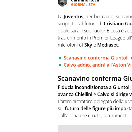
GIORNALISTA
Giornalista pubblicista, appass
particolare predilezione per i 
La
Juventus
, per bocca del suo am
scoperto sul futuro di
Cristiano Giu
quale sarà il suo ruolo? E cosa è a
trasferimento in Premier League all’
microfoni di
Sky
e
Mediaset
.
Scanavino conferma Giuntoli, 
Calvo addio, andrà all'Aston Villa
Scanavino conferma Giun
Fiducia incondizionata a Giuntoli
avanza Chiellini
e
Calvo si dirige
L’amministratore delegato della Juv
sul
futuro delle figure più import
dall’allenatore croato, sicuramente i