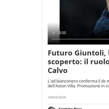
Futuro Giuntoli, 
scoperto: il ruol
Calvo
L'ad bianconero conferma il ds m
dell'Aston Villa. Promozione in vi
14/05/25 09:48
Carmine Roca