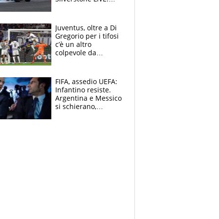
Aprilia vuole
un'altra impresa,
Ducati in affanno
Juventus, oltre a Di
Gregorio per i tifosi
c’è un altro
colpevole da
mandar via
FIFA, assedio UEFA:
Infantino resiste.
Argentina e Messico
si schierano,
CONCACAF spaccata