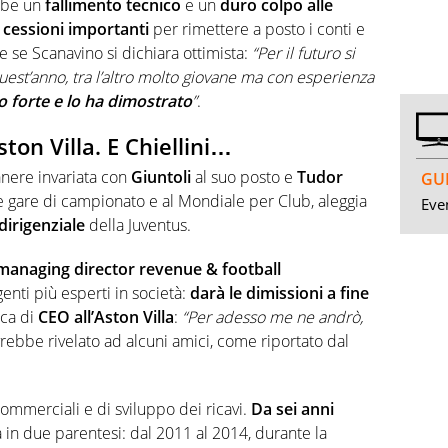
bbe un
fallimento tecnico
e un
duro colpo alle
cessioni importanti
per rimettere a posto i conti e
e se Scanavino si dichiara ottimista:
“Per il futuro si
quest’anno, tra l’altro molto giovane ma con esperienza
o forte e lo ha dimostrato
”
.
ston Villa. E Chiellini…
nere invariata con
Giuntoli
al suo posto e
Tudor
GUI
e gare di campionato e al Mondiale per Club, aleggia
Even
dirigenziale
della Juventus.
managing director revenue & football
enti più esperti in società:
darà le dimissioni a fine
ica di
CEO all’Aston Villa
:
“Per adesso me ne andrò,
vrebbe rivelato ad alcuni amici, come riportato dal
ommerciali e di sviluppo dei ricavi.
Da sei anni
a in due parentesi: dal 2011 al 2014, durante la