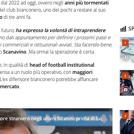
 dal 2022 ad oggi, ovvero negli
anni più tormentati
el club bianconero, uno dei pochi a restare al suo
io
di tre anni fa.
SP
 futuro,
ha espresso la volontà di intraprendere
mo dati appuntamento per definire i prossimi passi e
commerciali e istituzionali avviati. Sta facendo bene,
to
Scanavino
. Ma ormai la sperazione è certa.
e, in qualità di
head of football institutional
ensa a un ruolo più operativo, con
maggiori
 L’ex difensore bianconero potrebbe affiancare
i mercato
.
ore straniero negli ultimi 50 anni: prima di lui,