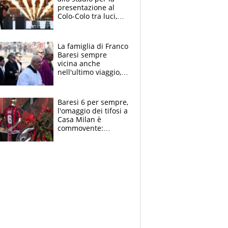
presentazione al
Colo-Colo tra luci,
spettacolo, elicotteri
e paracadutisti
La famiglia di Franco
Baresi sempre
vicina anche
nell'ultimo viaggio,
la moglie Maura, i
figli e i suoi cari
circondati
Baresi 6 per sempre,
dall'affetto dei tifosi
l'omaggio dei tifosi a
Casa Milan è
commovente:
maglie, bandiere,
sciarpe, lacrime e
bigliettini