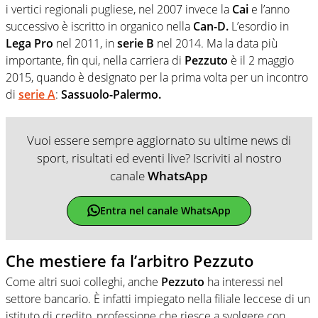
i vertici regionali pugliese, nel 2007 invece la
Cai
e l’anno
successivo è iscritto in organico nella
Can-D.
L’esordio in
Lega Pro
nel 2011, in
serie B
nel 2014. Ma la data più
importante, fin qui, nella carriera di
Pezzuto
è il 2 maggio
2015, quando è designato per la prima volta per un incontro
di
serie A
:
Sassuolo-Palermo.
Vuoi essere sempre aggiornato su ultime news di
sport, risultati ed eventi live? Iscriviti al nostro
canale
WhatsApp
Entra nel canale WhatsApp
Che mestiere fa l’arbitro Pezzuto
Come altri suoi colleghi, anche
Pezzuto
ha interessi nel
settore bancario. È infatti impiegato nella filiale leccese di un
istituto di credito, professione che riesce a svolgere con