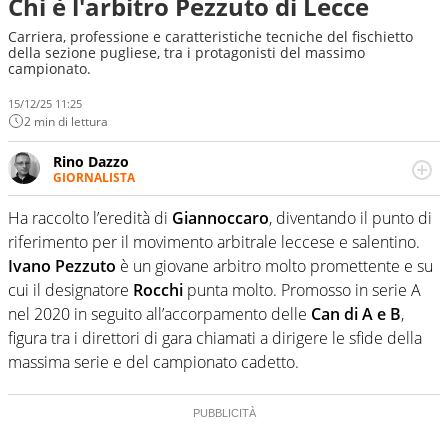
Chi è l'arbitro Pezzuto di Lecce
Carriera, professione e caratteristiche tecniche del fischietto
della sezione pugliese, tra i protagonisti del massimo
campionato.
15/12/25 11:25
2 min di lettura
Rino Dazzo
GIORNALISTA
Se mai ci fosse modo di traslare il glossario del calcio in
una nicchia di esperti, lui ne farebbe parte. Non si perde
Ha raccolto l’eredità di
Giannoccaro
, diventando il punto di
una svista arbitrale né gli umori social del mondo delle
riferimento per il movimento arbitrale leccese e salentino.
curve
Ivano Pezzuto
è un giovane arbitro molto promettente e su
cui il designatore
Rocchi
punta molto. Promosso in serie A
nel 2020 in seguito all’accorpamento delle
Can di A e B
,
figura tra i direttori di gara chiamati a dirigere le sfide della
massima serie e del campionato cadetto.