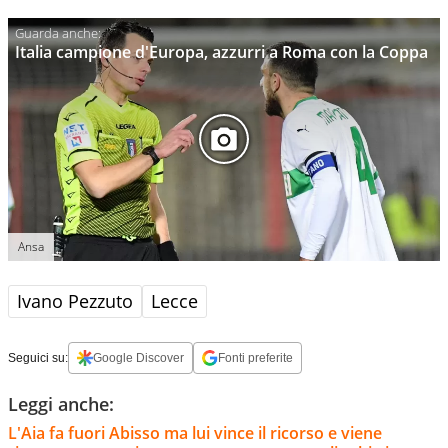
Italia campione d'Europa, azzurri a Roma con la Coppa
Ansa
Ivano Pezzuto
Lecce
Seguici su:
Google Discover
Fonti preferite
Leggi anche:
L'Aia fa fuori Abisso ma lui vince il ricorso e viene