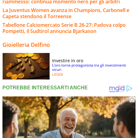
riammesso: continua momento nero per gli arbitri
La Juventus Women avanza in Champions, Carbonell e
Capeta stendono il Torreense
Tabellone Calciomercato Serie B 26-27: Padova colpo
Pompetti, il Sudtirol annuncia Bjarkason
Gioielleria Delfino
Investire in oro
L’oro torna protagonista tra gli investimenti
sicuri
LEGGI