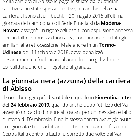
Nella carriera di Abisso le pagelle stilate dai quotidiani
sportivi sono state spesso positive, ma anche nella sua
carriera ci sono alcuni buchi. Il 20 maggio 2016 all’ultima
giornata del campionato di Serie B nella sfida
Modena-
Novara
assegnò un rigore agli ospiti con espulsione annessa
per un fallo commesso fuori area, condannando di fatti gli
emiliani alla retrocessione. Male anche in un
Torino-
Udinese
dell’11 febbraio 2018, dove penalizzò
pesantemente i friulani annullando loro un gol valido e
convalidandone uno irregolare ai granata.
La giornata nera (azzurra) della carriera
di Abisso
Il suo arbitraggio più discutibile è quello in
Fiorentina-Inter
del 24 febbraio 2019
, quando anche dopo l’utilizzo del Var
assegnò un calcio di rigore ai toscani per un inesistente fallo
di mano di D’Ambrosio. E nella stessa annata aveva già avuto
una giornata storta arbitrando l’Inter: nei quarti di finale di
Coppa Italia contro la Lazio fu corretto due volte dal Var