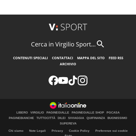
Cerca in Virgilio Sport...
CONTENUTI SPECIALI
CONTATTACI
MAPPA DEL SITO
FEED RSS
ARCHIVIO
LIBERO
VIRGILIO
PAGINEGIALLE
PAGINEGIALLE SHOP
PGCASA
PAGINEBIANCHE
TUTTOCITTÀ
DILEI
SIVIAGGIA
QUIFINANZA
BUONISSIMO
SUPEREVA
Chi siamo
Note Legali
Privacy
Cookie Policy
Preferenze sui cookie
Aiuto