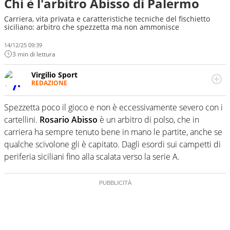
Chi è l'arbitro Abisso di Palermo
Carriera, vita privata e caratteristiche tecniche del fischietto
siciliano: arbitro che spezzetta ma non ammonisce
14/12/25 09:39
3 min di lettura
Virgilio Sport
REDAZIONE
Da oltre 20 anni informa in modo obiettivo e
appassionato su tutto il mondo dello sport. Calcio,
Spezzetta poco il gioco e non è eccessivamente severo con i
calciomercato, F1, Motomondiale ma anche tennis,
cartellini.
Rosario Abisso
è un arbitro di polso, che in
volley, basket: su Virgilio Sport i tifosi e gli appassionati
sanno che troveranno sempre copertura completa e
carriera ha sempre tenuto bene in mano le partite, anche se
zero faziosità. La squadra di Virgilio Sport è formata da
qualche scivolone gli è capitato. Dagli esordi sui campetti di
giornalisti ed esperti di sport abili sia nel gioco di
periferia siciliani fino alla scalata verso la serie A.
rimessa quando intercettano le notizie e le rilanciano
verso la rete, sia nella costruzione dal basso quando
creano contenuti 100% originali ed esclusivi.