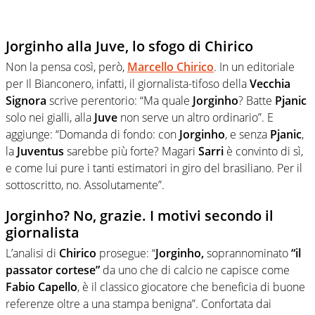
Jorginho alla Juve, lo sfogo di Chirico
Non la pensa così, però,
Marcello Chirico
. In un editoriale
per Il Bianconero, infatti, il giornalista-tifoso della
Vecchia
Signora
scrive perentorio: “Ma quale
Jorginho
? Batte
Pjanic
solo nei gialli, alla
Juve
non serve un altro ordinario”. E
aggiunge: “Domanda di fondo: con
Jorginho
, e senza
Pjanic
,
la
Juventus
sarebbe più forte? Magari
Sarri
è convinto di sì,
e come lui pure i tanti estimatori in giro del brasiliano. Per il
sottoscritto, no. Assolutamente”.
Jorginho? No, grazie. I motivi secondo il
giornalista
L’analisi di
Chirico
prosegue: “
Jorginho,
soprannominato
“il
passator cortese”
da uno che di calcio ne capisce come
Fabio Capello
, è il classico giocatore che beneficia di buone
referenze oltre a una stampa benigna”. Confortata dai