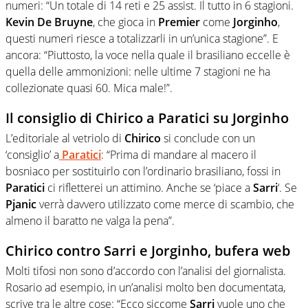
numeri: “Un totale di 14 reti e 25 assist. Il tutto in 6 stagioni.
Kevin De Bruyne
, che gioca in
Premier
come
Jorginho
,
questi numeri riesce a totalizzarli in un’unica stagione”. E
ancora: “Piuttosto, la voce nella quale il brasiliano eccelle è
quella delle ammonizioni: nelle ultime 7 stagioni ne ha
collezionate quasi 60. Mica male!”.
Il consiglio di Chirico a Paratici su Jorginho
L’editoriale al vetriolo di
Chirico
si conclude con un
‘consiglio’ a
Paratici
: “Prima di mandare al macero il
bosniaco per sostituirlo con l’ordinario brasiliano, fossi in
Paratici
ci rifletterei un attimino. Anche se ‘piace a
Sarri
‘. Se
Pjanic
verrà davvero utilizzato come merce di scambio, che
almeno il baratto ne valga la pena”.
Chirico contro Sarri e Jorginho, bufera web
Molti tifosi non sono d’accordo con l’analisi del giornalista.
Rosario ad esempio, in un’analisi molto ben documentata,
scrive tra le altre cose: “Ecco siccome
Sarri
vuole uno che