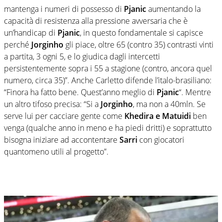
mantenga i numeri di possesso di
Pjanic
aumentando la
capacità di resistenza alla pressione avversaria che è
un’handicap di
Pjanic
, in questo fondamentale si capisce
perché
Jorginho
gli piace, oltre 65 (contro 35) contrasti vinti
a partita, 3 ogni 5, e lo giudica dagli intercetti
persistentemente sopra i 55 a stagione (contro, ancora quel
numero, circa 35)”. Anche Carletto difende l’italo-brasiliano:
“Finora ha fatto bene. Quest’anno meglio di
Pjanic
“. Mentre
un altro tifoso precisa: “
Si a
Jorginho
, ma non a 40mln. Se
serve lui per cacciare gente come
K
hedira
e M
atuidi
ben
venga (qualche anno in meno e ha piedi dritti) e soprattutto
bisogna iniziare ad accontentare
Sarri
con giocatori
quantomeno utili al progetto”.