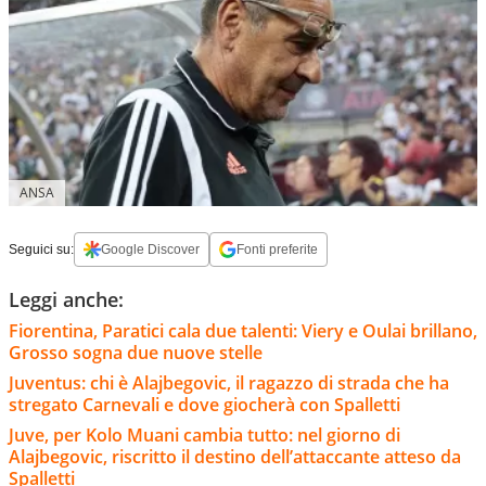
ANSA
Seguici su:
Google Discover
Fonti preferite
Leggi anche:
Fiorentina, Paratici cala due talenti: Viery e Oulai brillano,
Grosso sogna due nuove stelle
Juventus: chi è Alajbegovic, il ragazzo di strada che ha
stregato Carnevali e dove giocherà con Spalletti
Juve, per Kolo Muani cambia tutto: nel giorno di
Alajbegovic, riscritto il destino dell’attaccante atteso da
Spalletti