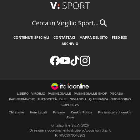
Cerca in Virgilio Sport...
CONTENUTI SPECIALI
CONTATTACI
MAPPA DEL SITO
FEED RSS
ARCHIVIO
LIBERO
VIRGILIO
PAGINEGIALLE
PAGINEGIALLE SHOP
PGCASA
PAGINEBIANCHE
TUTTOCITTÀ
DILEI
SIVIAGGIA
QUIFINANZA
BUONISSIMO
SUPEREVA
Chi siamo
Note Legali
Privacy
Cookie Policy
Preferenze sui cookie
Aiuto
© Italiaonline S.p.A. 2026
Direzione e coordinamento di Libero Acquisition S.á r.l.
P. IVA 03970540963