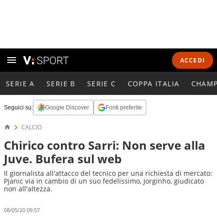
ACCEDI
SERIE A
SERIE B
SERIE C
COPPA ITALIA
CHAMP
Seguici su:
Google Discover
Fonti preferite
CALCIO
Chirico contro Sarri: Non serve alla
Juve. Bufera sul web
Il giornalista all'attacco del tecnico per una richiesta di mercato:
Pjanic via in cambio di un suo fedelissimo, Jorginho, giudicato
non all'altezza.
08/05/20 09:57