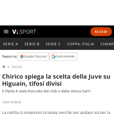
ACCEDI
SERIE A
SERIE B
SERIE C
COPPA ITALIA
CHAMP
Seguici su:
Google Discover
Fonti preferite
CALCIO
Chirico spiega la scelta della Juve su
Higuain, tifosi divisi
Il Pipita è stato bocciato dal club e dallo stesso Sarri
13/07/19 09:34
La partita si preannuncia lunga, perchè per andare via per la