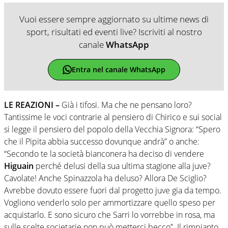
Vuoi essere sempre aggiornato su ultime news di
sport, risultati ed eventi live? Iscriviti al nostro
canale
WhatsApp
Entra nel canale WhatsApp
LE REAZIONI –
Già i tifosi. Ma che ne pensano loro?
Tantissime le voci contrarie al pensiero di Chirico e sui social
si legge il pensiero del popolo della Vecchia Signora: “Spero
che il Pipita abbia successo dovunque andrà” o anche:
“Secondo te la società bianconera ha deciso di vendere
Higuain
perché delusi della sua ultima stagione alla juve?
Cavolate! Anche Spinazzola ha deluso? Allora De Sciglio?
Avrebbe dovuto essere fuori dal progetto juve gia da tempo.
Vogliono venderlo solo per ammortizzare quello speso per
acquistarlo. E sono sicuro che Sarri lo vorrebbe in rosa, ma
sulle scelte societarie non può metterci becco”. Il rimpianto