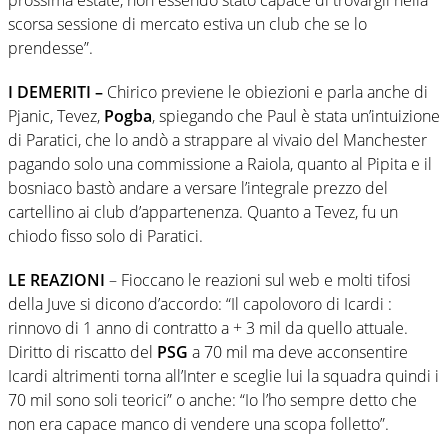
scorsa sessione di mercato estiva un club che se lo
prendesse”.
I DEMERITI –
Chirico previene le obiezioni e parla anche di
Pjanic, Tevez,
Pogba
, spiegando che Paul è stata un’intuizione
di Paratici, che lo andò a strappare al vivaio del Manchester
pagando solo una commissione a Raiola, quanto al Pipita e il
bosniaco bastò andare a versare l’integrale prezzo del
cartellino ai club d’appartenenza. Quanto a Tevez, fu un
chiodo fisso solo di Paratici.
LE REAZIONI
– Fioccano le reazioni sul web e molti tifosi
della Juve si dicono d’accordo: “Il capolovoro di Icardi :
rinnovo di 1 anno di contratto a + 3 mil da quello attuale.
Diritto di riscatto del
PSG
a 70 mil ma deve acconsentire
Icardi altrimenti torna all’Inter e sceglie lui la squadra quindi i
70 mil sono soli teorici” o anche: “Io l’ho sempre detto che
non era capace manco di vendere una scopa folletto”.