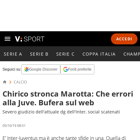
ACCEDI
SERIE A
SERIE B
SERIE C
COPPA ITALIA
CHAMP
Seguici su:
Google Discover
Fonti preferite
CALCIO
Chirico stronca Marotta: Che errori
alla Juve. Bufera sul web
Severo giudizio dell'attuale dg dell'Inter, social scatenati
05/10/19 08:51
E’ Inter-Juventus ma è anche tante sfide in una. Quella di