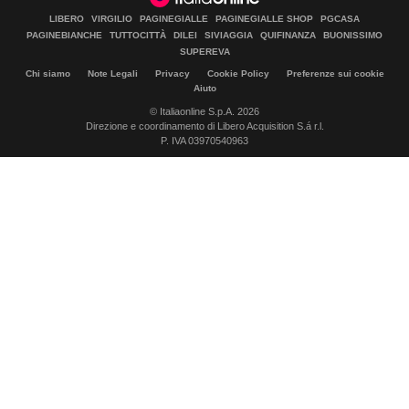
LIBERO
VIRGILIO
PAGINEGIALLE
PAGINEGIALLE SHOP
PGCASA
PAGINEBIANCHE
TUTTOCITTÀ
DILEI
SIVIAGGIA
QUIFINANZA
BUONISSIMO
SUPEREVA
Chi siamo
Note Legali
Privacy
Cookie Policy
Preferenze sui cookie
Aiuto
© Italiaonline S.p.A. 2026
Direzione e coordinamento di Libero Acquisition S.á r.l.
P. IVA 03970540963