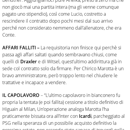
non giocò mai una partita intera (ma gli venne comunque
pagato uno stipendio), così come Lucio, costretto a
rescindere il contratto dopo pochi mesi dal suo arrivo
perché non considerato nemmeno dall’allenatore, che era
Conte.
AFFARI FALLITI –
La requisitoria non finisce qui perchè si
passa agli affari saltati quando sembravano chiusi, come
quelli di
Draxler
e di Witsel, quest’ultimo addirittura già in
sede col contratto solo da firmare. Per Chirico Marotta è un
bravo amministratore, però troppo lento nel chiudere le
trattative e incapace a vendere.
IL CAPOLAVORO
– “L’ultimo capolavoro in bianconero fu
propria la tentata (e poi fallita) cessione a titolo definitivo di
Higuain al Milan, Un’operazione analoga Marotta l’ha
praticamente bissata ora all’Inter con
Icardi
, parcheggiato al
PSG nella speranza di un possibile acquisto definitivo la
prossima estate, non essendo stato capace di trovargli nella