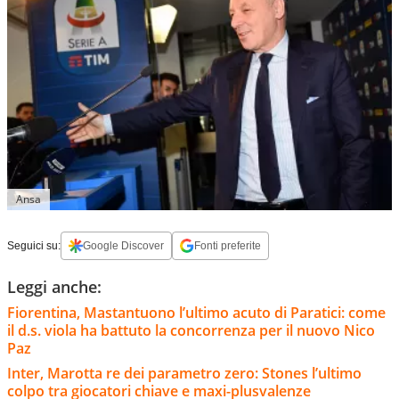
Ansa
Seguici su:
Google Discover
Fonti preferite
Leggi anche:
Fiorentina, Mastantuono l’ultimo acuto di Paratici: come
il d.s. viola ha battuto la concorrenza per il nuovo Nico
Paz
Inter, Marotta re dei parametro zero: Stones l’ultimo
colpo tra giocatori chiave e maxi-plusvalenze