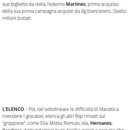
suo biglietto da visita, l’esterno
Martines
, primo acquisto
della sua prima campagna acquisti da dg bianconero. Dodici
milioni buttati.
L’ELENCO
– Poi, nel sottolineare le difficoltà di Marotta a
rivendere i giocatori, elenca gli altri flop rimasti sul
“groppone”, come Elia, Motta, Romulo, Isla,
Hernanes
,
Bendtner. Aggiungiamoci pure Anelka, preso a zero ma che