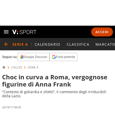
ACCEDI
SERIE A
CALENDARIO
CLASSIFICA
MARCATO
Seguici su:
Google Discover
Fonti preferite
CALCIO
SERIE A
Choc in curva a Roma, vergognose
figurine di Anna Frank
"Contesto di goliardia e sfottò", il commento degli Irriducibili
della Lazio.
24/10/17 06:05