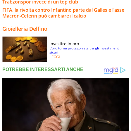
Trabzonspor invece di un top club
FIFA, la rivolta contro Infantino parte dal Galles e l’asse
Macron-Ceferin può cambiare il calcio
Gioielleria Delfino
Investire in oro
L’oro torna protagonista tra gli investimenti
sicuri
LEGGI