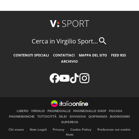
Cerca in Virgilio Sport...
CONTENUTI SPECIALI
CONTATTACI
MAPPA DEL SITO
FEED RSS
ARCHIVIO
LIBERO
VIRGILIO
PAGINEGIALLE
PAGINEGIALLE SHOP
PGCASA
PAGINEBIANCHE
TUTTOCITTÀ
DILEI
SIVIAGGIA
QUIFINANZA
BUONISSIMO
SUPEREVA
Chi siamo
Note Legali
Privacy
Cookie Policy
Preferenze sui cookie
Aiuto