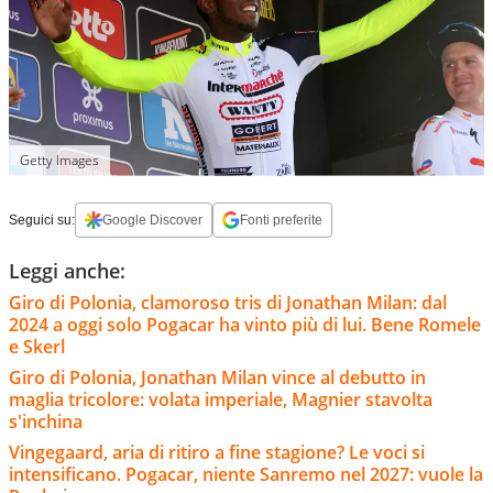
Getty Images
Seguici su:
Google Discover
Fonti preferite
Leggi anche:
Giro di Polonia, clamoroso tris di Jonathan Milan: dal
2024 a oggi solo Pogacar ha vinto più di lui. Bene Romele
e Skerl
Giro di Polonia, Jonathan Milan vince al debutto in
maglia tricolore: volata imperiale, Magnier stavolta
s'inchina
Vingegaard, aria di ritiro a fine stagione? Le voci si
intensificano. Pogacar, niente Sanremo nel 2027: vuole la