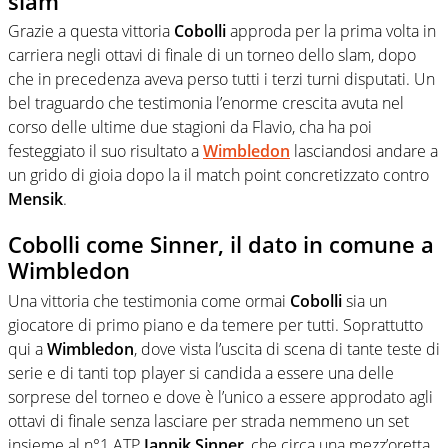
slam
Grazie a questa vittoria
Cobolli
approda per la prima volta in
carriera negli ottavi di finale di un torneo dello slam, dopo
che in precedenza aveva perso tutti i terzi turni disputati. Un
bel traguardo che testimonia l’enorme crescita avuta nel
corso delle ultime due stagioni da Flavio, cha ha poi
festeggiato il suo risultato a
Wimbledon
lasciandosi andare a
un grido di gioia dopo la il match point concretizzato contro
Mensik
.
Cobolli come Sinner, il dato in comune a
Wimbledon
Una vittoria che testimonia come ormai
Cobolli
sia un
giocatore di primo piano e da temere per tutti. Soprattutto
qui a
Wimbledon
, dove vista l’uscita di scena di tante teste di
serie e di tanti top player si candida a essere una delle
sorprese del torneo e dove è l’unico a essere approdato agli
ottavi di finale senza lasciare per strada nemmeno un set
insieme al n°1 ATP
Jannik Sinner
, che circa una mezz’oretta