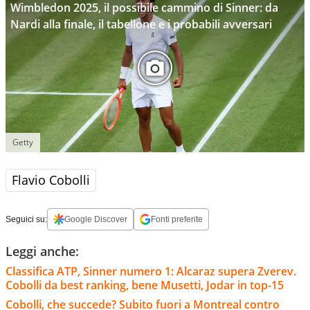
Wimbledon 2025, il possibile cammino di Sinner: da
Nardi alla finale, il tabellone e i probabili avversari
Getty
Flavio Cobolli
Seguici su:
Google Discover
Fonti preferite
Leggi anche:
Classifica ATP, Sinner numero 1: Alcaraz supera Zverev.
Cobolli da best ranking, bene Musetti, Jodar in top-15
Cobolli, che succede? Subito fuori a Montreal contro