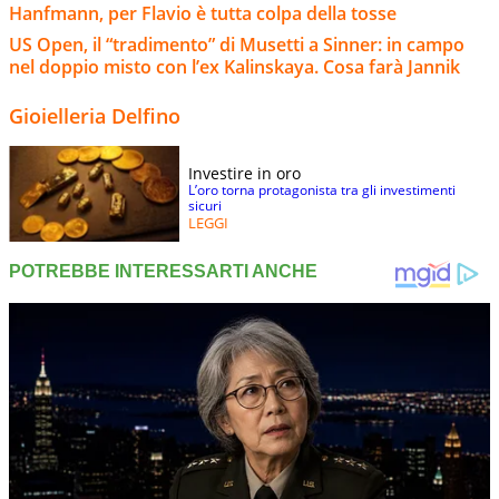
Hanfmann, per Flavio è tutta colpa della tosse
US Open, il “tradimento” di Musetti a Sinner: in campo
nel doppio misto con l’ex Kalinskaya. Cosa farà Jannik
Gioielleria Delfino
Investire in oro
L’oro torna protagonista tra gli investimenti
sicuri
LEGGI