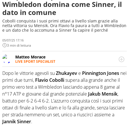
Wimbledon domina come Sinner, il
dato in comune
Cobolli conquista i suoi primi ottavi a livello slam grazie alla
netta vittoria su Mensik. Ora Flavio fa paura a tutti a Wimbledon
e un dato che lo accomuna a Sinner fa capire il perché
05/07/25 17:16
3 min di lettura
Matteo Morace
LIVE SPORT SPECIALIST
La multimedialità quale approccio personale e
professionale. Ama raccontare lo sport focalizzando ogni
Dopo le vittorie agevoli su
Zhukayev
e
Pinnington
Jones
nei
attenzione sul tempo reale: la verità della dirette non
primi due turni,
Flavio Cobolli
supera alla grande anche il
sono opinioni ma fatti
primo vero test a Wimbledon lasciando appena 8 game al
n°17 ATP e giovane dal grande potenziale
Jakub Mensik
,
battuto per 6-2 6-4 6-2. L’azzurro conquista così i suoi primi
ottavi di finale a livello slam e lo fa alla grande, senza lasciare
per strada nemmeno un set, unico a riuscirci assieme a
Jannik Sinner
.