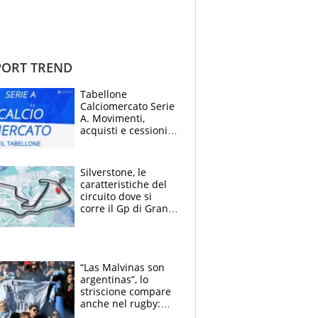
ORT TREND
Tabellone
Calciomercato Serie
A. Movimenti,
acquisti e cessioni:
estate 2026-27
Silverstone, le
caratteristiche del
circuito dove si
corre il Gp di Gran
Bretagna del
Motomondiale
“Las Malvinas son
argentinas”, lo
striscione compare
anche nel rugby:
dopo Messi e