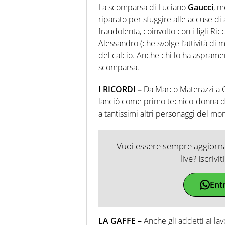
La scomparsa di Luciano
Gaucci
, m
riparato per sfuggire alle accuse di
fraudolenta, coinvolto con i figli Ri
Alessandro (che svolge l’attività di
del calcio. Anche chi lo ha aspramen
scomparsa.
I RICORDI –
Da Marco Materazzi a Go
lanciò come primo tecnico-donna di
a tantissimi altri personaggi del mon
Vuoi essere sempre aggiornat
live? Iscrivi
Ent
LA GAFFE –
Anche gli addetti ai lavo