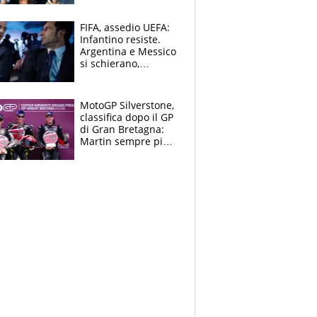
compagni ormai è
un caso
FIFA, assedio UEFA:
Infantino resiste.
Argentina e Messico
si schierano,
CONCACAF spaccata
MotoGP Silverstone,
classifica dopo il GP
di Gran Bretagna:
Martin sempre più
leader, ma
Bezzecchi avanza