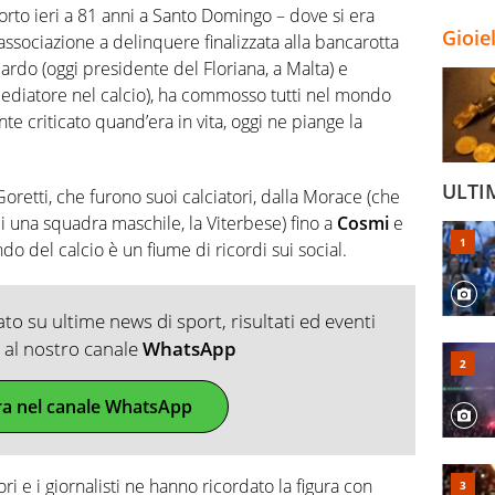
orto ieri a 81 anni a Santo Domingo – dove si era
Gioie
 associazione a delinquere finalizzata alla bancarotta
ccardo (oggi presidente del Floriana, a Malta) e
 mediatore nel calcio), ha commosso tutti nel mondo
te criticato quand’era in vita, oggi ne piange la
ULTI
retti, che furono suoi calciatori, dalla Morace (che
 una squadra maschile, la Viterbese) fino a
Cosmi
e
do del calcio è un fiume di ricordi sui social.
o su ultime news di sport, risultati ed eventi
ti al nostro canale
WhatsApp
ra nel canale WhatsApp
ri e i giornalisti ne hanno ricordato la figura con