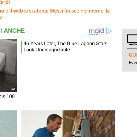
erbi
no e il web si scatena: Messi finisce nei meme, la
e
GUI
Even