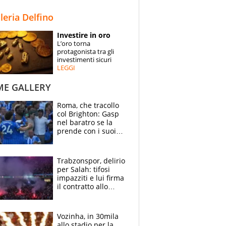
STORIE
lleria Delfino
SPECIALI
Investire in oro
L’oro torna
ESPERTI
protagonista tra gli
investimenti sicuri
LEGGI
CONTATTI
ME GALLERY
Roma, che tracollo
col Brighton: Gasp
nel baratro se la
prende con i suoi
cambiando tutti
Trabzonspor, delirio
per Salah: tifosi
impazziti e lui firma
il contratto allo
stadio
Vozinha, in 30mila
allo stadio per la