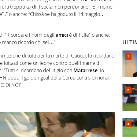
 ma era troppo tardi. I social non perdonano: “È il nome
”..” o anche: “Chissà se ha goduto il 14 maggio…
: “Ricordare i nomi degli
amici
è difficile” o anche:
ULTI
e manco ricordo chi sei…”.
mozione di tutti per la morte di Gaucci, lo ricordano
che lottasti come un leone contro quell’infame di
: “Tutti si ricordano del litigio con
Matarrese
. Io
HN dopo il golden goal della Corea contro di noi ai
O DI NOI”.