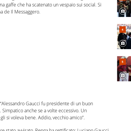
una gaffe che ha scatenato un vespaio sui social. Si
rma de Il Messaggero.
: “Alessandro Gaucci fu presidente di un buon
i. Simpatico anche se a volte eccessivo. Un
 gli si voleva bene. Addio, vecchio amico”.
re stato avvisato, Renga ha rettificato: Luciano Gaucci