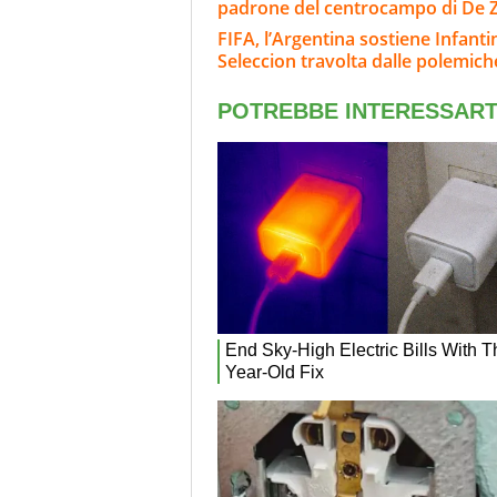
padrone del centrocampo di De Z
FIFA, l’Argentina sostiene Infanti
Seleccion travolta dalle polemich