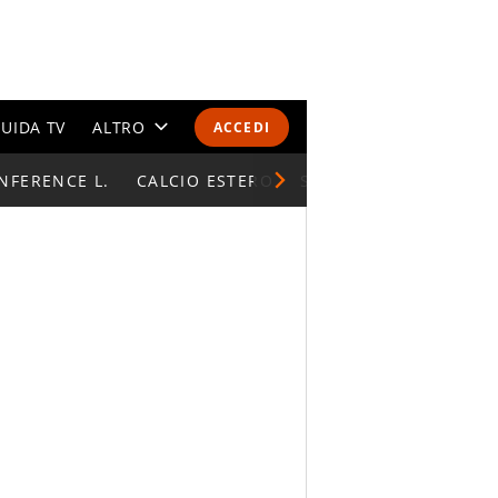
UIDA TV
ALTRO
ACCEDI
NFERENCE L.
CALENDARI E CLASSIFICHE
CALCIO ESTERO
SUPERCOPPA ITALIAN
ALTRI SPORT
MONDIALI 2026
OLIMPIADI
GOSSIP
LIFESTYLE