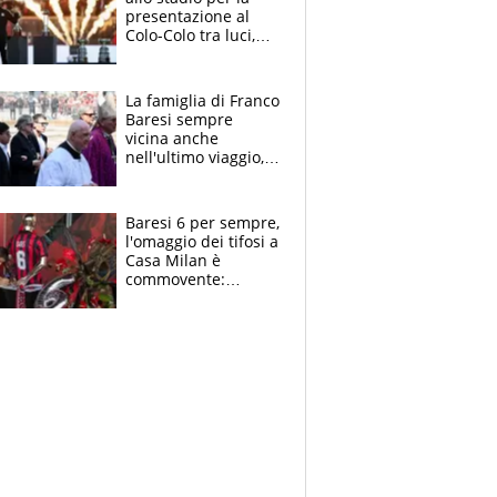
presentazione al
Colo-Colo tra luci,
spettacolo, elicotteri
e paracadutisti
La famiglia di Franco
Baresi sempre
vicina anche
nell'ultimo viaggio,
la moglie Maura, i
figli e i suoi cari
circondati
Baresi 6 per sempre,
dall'affetto dei tifosi
l'omaggio dei tifosi a
Casa Milan è
commovente:
maglie, bandiere,
sciarpe, lacrime e
bigliettini