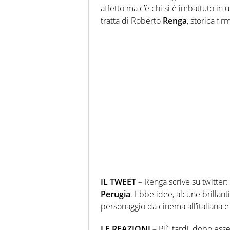
affetto ma c’è chi si è imbattuto in 
tratta di Roberto
Renga
, storica fi
IL TWEET
– Renga scrive su twitter
Perugia
. Ebbe idee, alcune brillant
personaggio da cinema all’italiana e
LE REAZIONI
– Più tardi, dopo esse