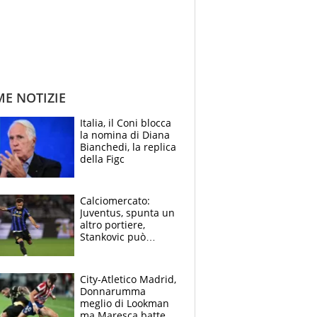
ME NOTIZIE
Italia, il Coni blocca
la nomina di Diana
Bianchedi, la replica
della Figc
Calciomercato:
Juventus, spunta un
altro portiere,
Stankovic può
lasciare l'Inter,
Morata richiesto in
Mls
City-Atletico Madrid,
Donnarumma
meglio di Lookman
ma Maresca batte