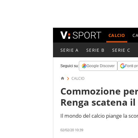
CALCIO
C
SERIE A
SERIE B
SERIE C
Seguici su:
Google Discover
Fonti pr
CALCIO
Commozione per 
Renga scatena il
Il mondo del calcio piange la sc
02/02/20 10:39