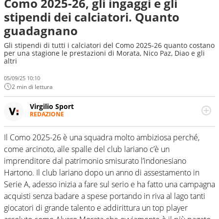
Como 2025-26, gli ingaggi e gli
stipendi dei calciatori. Quanto
guadagnano
Gli stipendi di tutti i calciatori del Como 2025-26 quanto costano
per una stagione le prestazioni di Morata, Nico Paz, Diao e gli
altri
05/09/25 10:10
2 min di lettura
Virgilio Sport
REDAZIONE
Da oltre 20 anni informa in modo obiettivo e
appassionato su tutto il mondo dello sport. Calcio,
Il Como 2025-26 è una squadra molto ambiziosa perché,
calciomercato, F1, Motomondiale ma anche tennis,
come arcinoto, alle spalle del club lariano c’è un
volley, basket: su Virgilio Sport i tifosi e gli appassionati
sanno che troveranno sempre copertura completa e
imprenditore dal patrimonio smisurato l’indonesiano
zero faziosità. La squadra di Virgilio Sport è formata da
Hartono. Il club lariano dopo un anno di assestamento in
giornalisti ed esperti di sport abili sia nel gioco di
Serie A, adesso inizia a fare sul serio e ha fatto una campagna
rimessa quando intercettano le notizie e le rilanciano
acquisti senza badare a spese portando in riva al lago tanti
verso la rete, sia nella costruzione dal basso quando
creano contenuti 100% originali ed esclusivi.
giocatori di grande talento e addirittura un top player