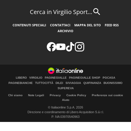
Cerca in Virgilio Sport...
CONTENUTI SPECIALI
CONTATTACI
MAPPA DEL SITO
FEED RSS
ARCHIVIO
LIBERO
VIRGILIO
PAGINEGIALLE
PAGINEGIALLE SHOP
PGCASA
PAGINEBIANCHE
TUTTOCITTÀ
DILEI
SIVIAGGIA
QUIFINANZA
BUONISSIMO
SUPEREVA
Chi siamo
Note Legali
Privacy
Cookie Policy
Preferenze sui cookie
Aiuto
© Italiaonline S.p.A. 2026
Direzione e coordinamento di Libero Acquisition S.á r.l.
P. IVA 03970540963