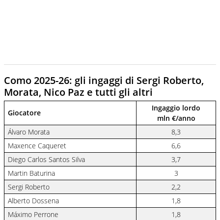
Como 2025-26: gli ingaggi di Sergi Roberto,
Morata, Nico Paz e tutti gli altri
Ingaggio lordo
Giocatore
mln €/anno
Álvaro Morata
8,3
Maxence Caqueret
6,6
Diego Carlos Santos Silva
3,7
Martin Baturina
3
Sergi Roberto
2,2
Alberto Dossena
1,8
Máximo Perrone
1,8