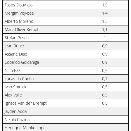
Tasos Douvikas
1,5
Mërgim Vojvoda
1,4
Alberto Moreno
1,3
Marc Oliver Kempf
1,1
Stefan Posch
1
Jean Butez
0,9
Assane Diao
0,9
Edoardo Goldaniga
0,9
Nico Paz
0,9
Lucas da Cunha
0,7
Ivan Smolcic
0,5
Álex Valle
0,5
Ignace Van der Brempt
0,5
Jayden Addai
Nikola Cavlina
Henrique Menke Lopes