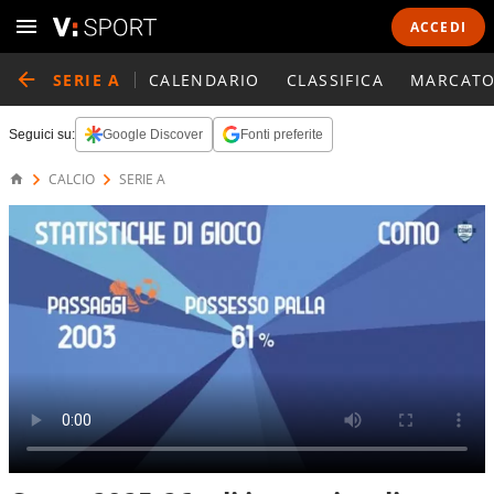
ACCEDI
SERIE A
CALENDARIO
CLASSIFICA
MARCATO
Seguici su:
Google Discover
Fonti preferite
CALCIO
SERIE A