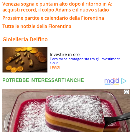
Venezia sogna e punta in alto dopo il ritorno in A:
acquisti record, il colpo Adams e il nuovo stadio
Prossime partite e calendario della Fiorentina
Tutte le notizie della Fiorentina
Gioielleria Delfino
Investire in oro
L’oro torna protagonista tra gli investimenti
sicuri
LEGGI