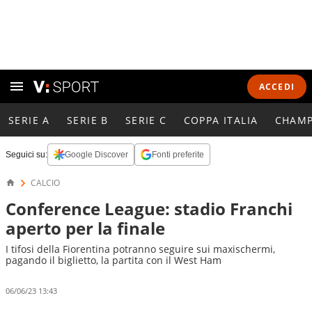
ACCEDI
SERIE A
SERIE B
SERIE C
COPPA ITALIA
CHAMP
Seguici su:
Google Discover
Fonti preferite
CALCIO
Conference League: stadio Franchi
aperto per la finale
I tifosi della Fiorentina potranno seguire sui maxischermi,
pagando il biglietto, la partita con il West Ham
06/06/23 13:43