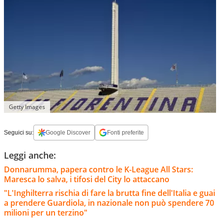
Getty Images
Seguici su:
Google Discover
Fonti preferite
Leggi anche:
Donnarumma, papera contro le K-League All Stars:
Maresca lo salva, i tifosi del City lo attaccano
"L'Inghilterra rischia di fare la brutta fine dell'Italia e guai
a prendere Guardiola, in nazionale non può spendere 70
milioni per un terzino"