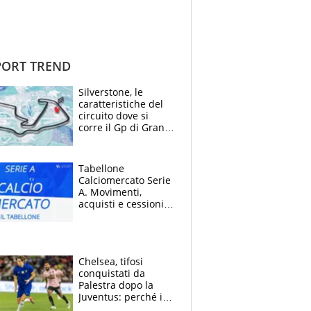
ORT TREND
Silverstone, le
caratteristiche del
circuito dove si
corre il Gp di Gran
Bretagna del
Motomondiale
Tabellone
Calciomercato Serie
A. Movimenti,
acquisti e cessioni:
estate 2026-27
Chelsea, tifosi
conquistati da
Palestra dopo la
Juventus: perché i
fan dei Blues sono