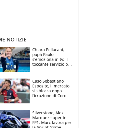
ME NOTIZIE
Chiara Pellacani,
papà Paolo
s'emoziona in tv: il
toccante servizio per
il TG di LA7 dopo i 5
ori agli Europei
Caso Sebastiano
Esposito, il mercato
si sblocca dopo
l’irruzione di Corona
nella querelle col
Cagliari: spuntano
due big
Silverstone, Alex
Marquez super in
FP1. Marc lavora per
la Sprint (come