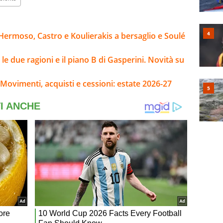
Hermoso, Castro e Koulierakis a bersaglio e Soulé
e due ragioni e il piano B di Gasperini. Novità su
Movimenti, acquisti e cessioni: estate 2026-27