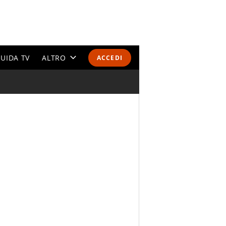
UIDA TV
ALTRO
ACCEDI
CALENDARI E CLASSIFICHE
ALTRI SPORT
MONDIALI 2026
OLIMPIADI
GOSSIP
LIFESTYLE