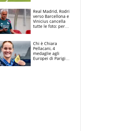
pazzi dell’azzurro
Real Madrid, Rodri
verso Barcellona e
Vinicius cancella
tutte le foto: per
Mourinho due grane
da risolvere
Chi è Chiara
Pellacani, 4
medaglie agli
Europei di Parigi
2026, papà
Giampaolo
giornalista, mamma
insegnante e il
fratello calciatore