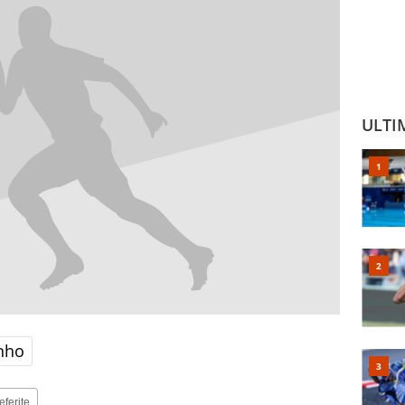
ULTI
nho
eferite