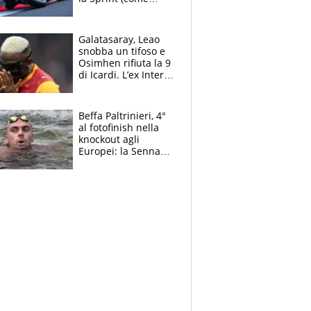
Martin), bene
Bezzecchi
Galatasaray, Leao
snobba un tifoso e
Osimhen rifiuta la 9
di Icardi. L’ex Inter
furioso: lo schiaffo
al club
Beffa Paltrinieri, 4°
al fotofinish nella
knockout agli
Europei: la Senna
regala (quasi) solo
amarezze a Greg