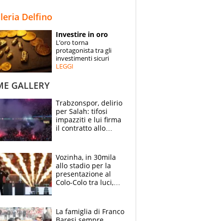
STORIE
lleria Delfino
SPECIALI
Investire in oro
L’oro torna
ESPERTI
protagonista tra gli
investimenti sicuri
LEGGI
CONTATTI
ME GALLERY
Trabzonspor, delirio
per Salah: tifosi
impazziti e lui firma
il contratto allo
stadio
Vozinha, in 30mila
allo stadio per la
presentazione al
Colo-Colo tra luci,
spettacolo, elicotteri
e paracadutisti
La famiglia di Franco
Baresi sempre