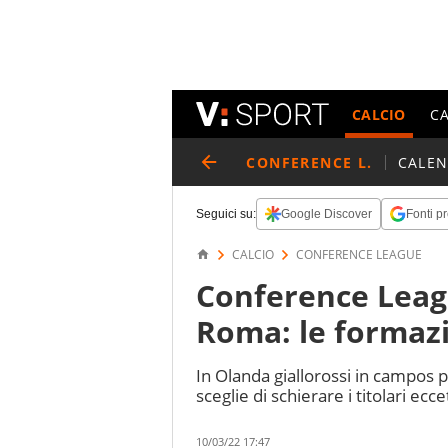
CALCIO
C
CONFERENCE L.
CALE
Seguici su:
Google Discover
Fonti pr
CALCIO
CONFERENCE LEAGUE
Conference Leagu
Roma: le formazio
In Olanda giallorossi in campos p
sceglie di schierare i titolari ecc
10/03/22 17:47