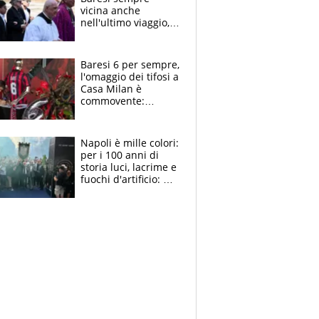
vicina anche
nell'ultimo viaggio,
la moglie Maura, i
figli e i suoi cari
circondati
Baresi 6 per sempre,
dall'affetto dei tifosi
l'omaggio dei tifosi a
Casa Milan è
commovente:
maglie, bandiere,
sciarpe, lacrime e
bigliettini
Napoli è mille colori:
per i 100 anni di
storia luci, lacrime e
fuochi d'artificio: De
Laurentiis salta al
coro anti-Juve