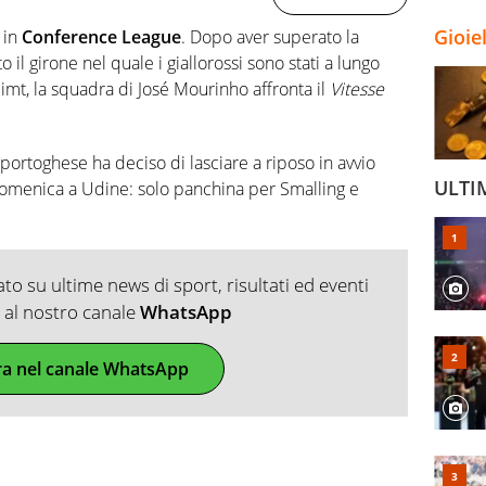
Gioie
in
Conference League
. Dopo aver superato la
il girone nel quale i giallorossi sono stati a lungo
limt, la squadra di José Mourinho affronta il
Vitesse
ortoghese ha deciso di lasciare a riposo in avvio
ULTI
i domenica a Udine: solo panchina per Smalling e
o su ultime news di sport, risultati ed eventi
ti al nostro canale
WhatsApp
ra nel canale WhatsApp
.