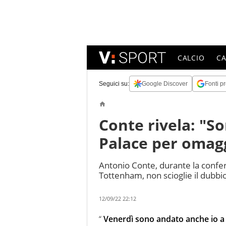
CALCIO
C
Seguici su:
Google Discover
Fonti pr
Conte rivela: "
Palace per omagg
Antonio Conte, durante la confer
Tottenham, non scioglie il dubbi
12/09/22 22:12
“
Venerdì sono andato anche io 