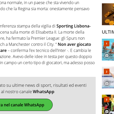
ona normale, in un paese che sta vivendo un
edo che la Regina sia morta: onestamente pensavo
onferenza stampa della vigilia di
Sporting Lisbona-
ULTI
scena sulla morte di Elisabetta II. La morte della
re, ha fermato la Premier League: gli Spurs non
ch a Manchester contro il City. “
Non aver giocato
rare
– conferma l’ex tecnico dell’Inter -. E cambia le
mazione. Avevo delle idee in testa per questo doppio
 in campo un certo tipo di giocatori, ma adesso posso
o su ultime news di sport, risultati ed eventi
ti al nostro canale
WhatsApp
ra nel canale WhatsApp