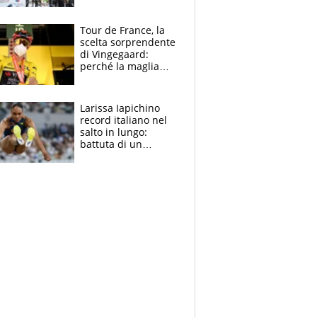
rito della Norvegia
di Haaland e
compagni
Tour de France, la
scelta sorprendente
di Vingegaard:
perché la maglia
gialla indossa la
mascherina, il
rischio da evitare
Larissa Iapichino
record italiano nel
salto in lungo:
battuta di un
centimetro mamma
Fiona May