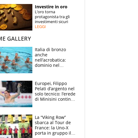
STORIE
Investire in oro
L’oro torna
SPECIALI
protagonista tra gli
investimenti sicuri
LEGGI
ESPERTI
ME GALLERY
CONTATTI
Italia di bronzo
anche
nell’acrobatica:
dominio nel
medagliere, ora
tocca a Ceccon, Curti
e compagni
Europei, Filippo
continuare
Pelati d’argento nel
solo tecnico: l’erede
di Minisini continua
a stupire, Los
Angeles è già nel
mirino
La “Viking Row”
sbarca al Tour de
France: la Uno-X
porta in gruppo il