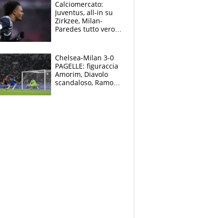
Curtis
Calciomercato:
Juventus, all-in su
Zirkzee, Milan-
Paredes tutto vero,
Lukaku lascia il
Napoli
Chelsea-Milan 3-0
PAGELLE: figuraccia
Amorim, Diavolo
scandaloso, Ramos
già rimandato