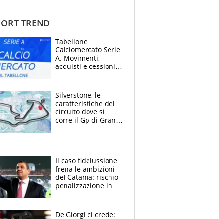
ORT TREND
Tabellone
Calciomercato Serie
A. Movimenti,
acquisti e cessioni:
estate 2026-27
Silverstone, le
caratteristiche del
circuito dove si
corre il Gp di Gran
Bretagna del
Motomondiale
Il caso fideiussione
frena le ambizioni
del Catania: rischio
penalizzazione in
classifica, cosa
succede?
De Giorgi ci crede: