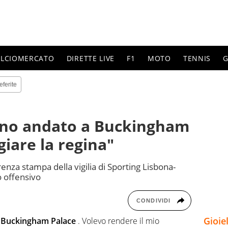
ALCIOMERCATO
DIRETTE LIVE
F1
MOTO
TENNIS
G
eferite
Sono andato a Buckingham
iare la regina"
enza stampa della vigilia di Sporting Lisbona-
o offensivo
CONDIVIDI
Gioie
a Buckingham Palace
. Volevo rendere il mio