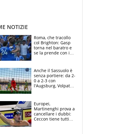
ME NOTIZIE
Roma, che tracollo
col Brighton: Gasp
torna nel baratro e
se la prende con i
suoi cambiando tutti
Anche il Sassuolo è
senza portiere: da 2-
0 a 2-3 con
l'Augsburg, Volpato
non basta, che
errori di Muric
Europei,
Martinenghi prova a
cancellare i dubbi:
Ceccon tiene tutti
col fiato sospeso.
Pellegrini punta su