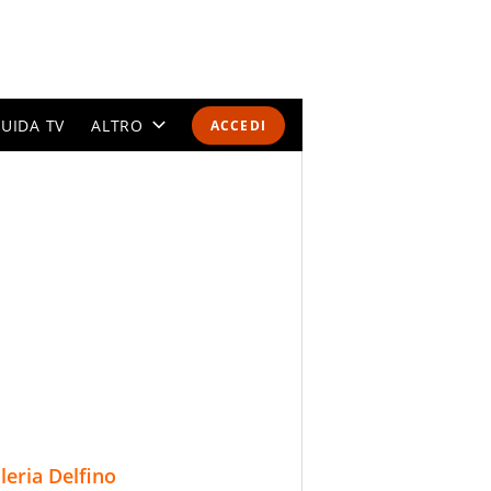
UIDA TV
ALTRO
ACCEDI
CALENDARI E CLASSIFICHE
ALTRI SPORT
MONDIALI 2026
OLIMPIADI
GOSSIP
LIFESTYLE
lleria Delfino