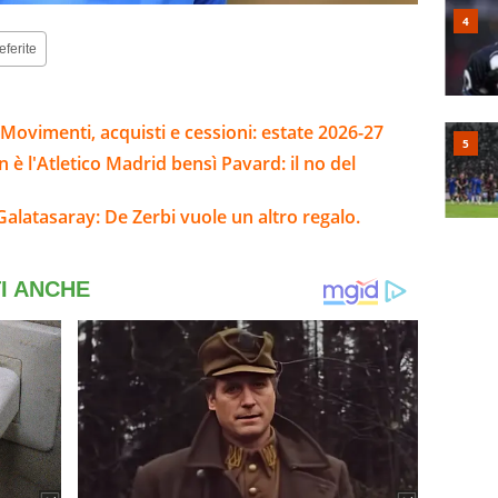
eferite
Movimenti, acquisti e cessioni: estate 2026-27
 è l'Atletico Madrid bensì Pavard: il no del
Galatasaray: De Zerbi vuole un altro regalo.