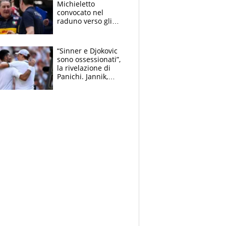
Michieletto
convocato nel
raduno verso gli
Europei. A sorpresa
torna Rychlicki
“Sinner e Djokovic
sono ossessionati”,
la rivelazione di
Panichi. Jannik,
ansia per il
ginocchio e il rischio
agli US Open