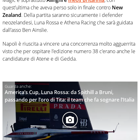
Magic e soprattutto
Alinghi e
Ineos Britannia
, con
quest’ultima che aveva perso solo in finale contro
New
Zealand
. Della partita saranno sicuramente i defender
neozelandesi, Luna Rossa e Athena Racing che sarà guidata
dall’asso Ben Ainslie.
Napoli è riuscita a vincere una concorrenza molto agguerrita
visto che per ospitare l’edizione numero 38 c’erano anche le
candidature di Atene e di Gedda.
America’s Cup, Luna Rossa: da Spithill a Bruni,
passando per l’oro di Tita: il team che fa sognare l’Italia