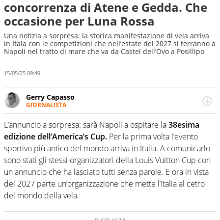
concorrenza di Atene e Gedda. Che
occasione per Luna Rossa
Una notizia a sorpresa: la storica manifestazione di vela arriva
in Itala con le competizioni che nell’estate del 2027 si terranno a
Napoli nel tratto di mare che va da Castel dell’Ovo a Posillipo
15/05/25 09:49
Gerry Capasso
GIORNALISTA
Per lui gli sport americani non hanno segreti: basket,
football, baseball e la capacità innata di trovare la notizia
L’annuncio a sorpresa: sarà Napoli a ospitare la
38esima
dove altri non vedono granché
edizione dell’America’s Cup.
Per la prima volta l’evento
sportivo più antico del mondo arriva in Italia. A comunicarlo
sono stati gli stessi organizzatori della Louis Vuitton Cup con
un annuncio che ha lasciato tutti senza parole. E ora in vista
del 2027 parte un’organizzazione che mette l’Italia al cetro
del mondo della vela.