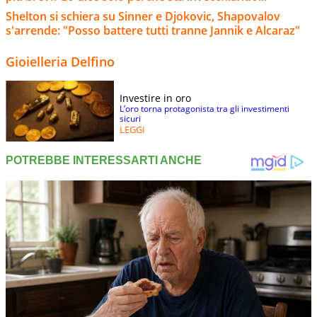
Shelton si schiera su Sinner e Djokovic, Shapovalov
s'arrende: "Posso battere tutti tranne Jannik e Alcaraz"
Gioielleria Delfino
Investire in oro
L’oro torna protagonista tra gli investimenti
sicuri
LEGGI