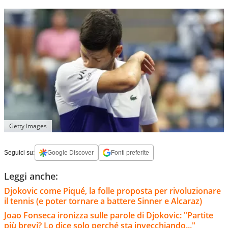
Getty Images
Seguici su:
Google Discover
Fonti preferite
Leggi anche:
Djokovic come Piqué, la folle proposta per rivoluzionare
il tennis (e poter tornare a battere Sinner e Alcaraz)
Joao Fonseca ironizza sulle parole di Djokovic: "Partite
più brevi? Lo dice solo perché sta invecchiando..."