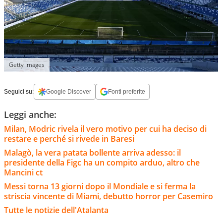
Getty Images
Seguici su:
Google Discover
Fonti preferite
Leggi anche:
Milan, Modric rivela il vero motivo per cui ha deciso di
restare e perché si rivede in Baresi
Malagò, la vera patata bollente arriva adesso: il
presidente della Figc ha un compito arduo, altro che
Mancini ct
Messi torna 13 giorni dopo il Mondiale e si ferma la
striscia vincente di Miami, debutto horror per Casemiro
Tutte le notizie dell'Atalanta