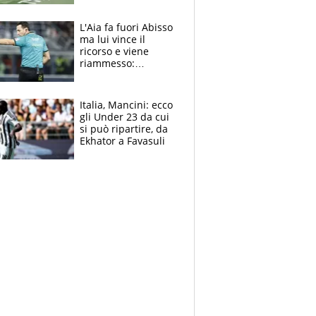
colpa della tosse
L'Aia fa fuori Abisso
ma lui vince il
ricorso e viene
riammesso:
continua momento
nero per gli arbitri
Italia, Mancini: ecco
gli Under 23 da cui
si può ripartire, da
Ekhator a Favasuli