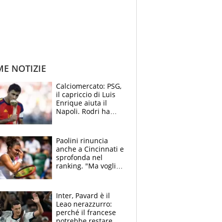
ME NOTIZIE
Calciomercato: PSG,
il capriccio di Luis
Enrique aiuta il
Napoli. Rodri ha
scelto il Barça,
Maresca vuole Enzo
Fernandez
Paolini rinuncia
anche a Cincinnati e
sprofonda nel
ranking. "Ma voglio
essere al 100% allo
US Open"
Inter, Pavard è il
Leao nerazzurro:
perché il francese
potrebbe restare