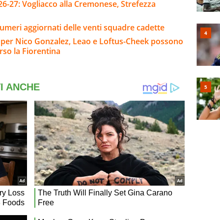
26-27: Vogliacco alla Cremonese, Strefezza
umeri aggiornati delle venti squadre cadette
io per Nico Gonzalez, Leao e Loftus-Cheek possono
rso la Fiorentina