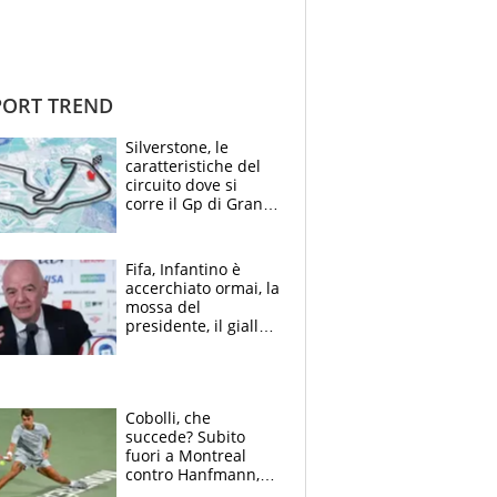
ORT TREND
Silverstone, le
caratteristiche del
circuito dove si
corre il Gp di Gran
Bretagna del
Motomondiale
Fifa, Infantino è
accerchiato ormai, la
mossa del
presidente, il giallo
dimissioni e la verità
sulla telefonata a
Trump
Cobolli, che
succede? Subito
fuori a Montreal
contro Hanfmann,
per Flavio è tutta