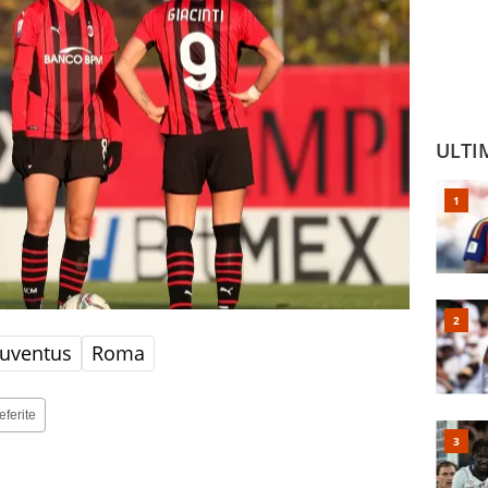
ULTI
Juventus
Roma
eferite