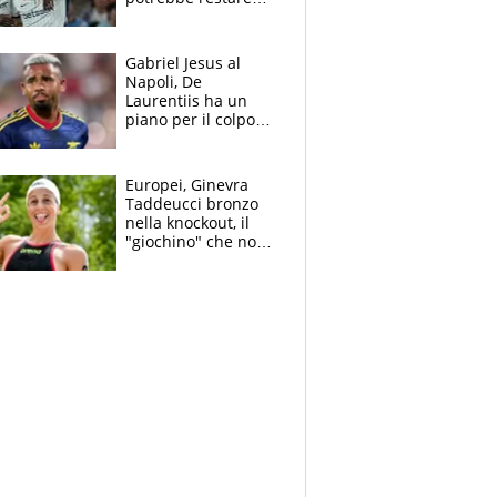
alla corte di Chivu
Gabriel Jesus al
Napoli, De
Laurentiis ha un
piano per il colpo
Champions: vendere
Lukaku, Lang e
Lucca
Europei, Ginevra
Taddeucci bronzo
nella knockout, il
"giochino" che non
le piace: "La Senna?
Oggi era pulita"