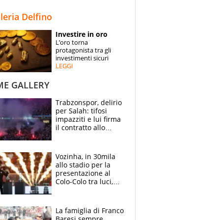
STORIE
lleria Delfino
SPECIALI
Investire in oro
L’oro torna
ESPERTI
protagonista tra gli
investimenti sicuri
LEGGI
CONTATTI
ME GALLERY
Trabzonspor, delirio
per Salah: tifosi
impazziti e lui firma
il contratto allo
stadio
Vozinha, in 30mila
allo stadio per la
presentazione al
Colo-Colo tra luci,
spettacolo, elicotteri
e paracadutisti
La famiglia di Franco
Baresi sempre