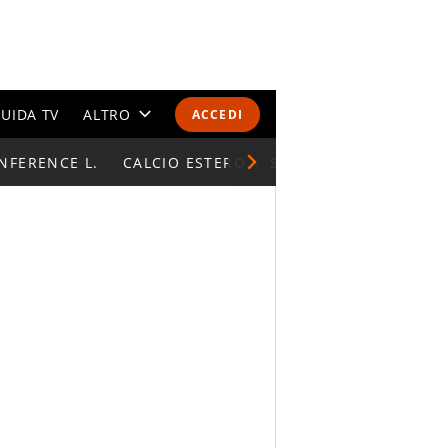
UIDA TV
ALTRO
ACCEDI
NFERENCE L.
CALENDARI E CLASSIFICHE
CALCIO ESTERO
SUPERCOPPA ITALIAN
ALTRI SPORT
MONDIALI 2026
OLIMPIADI
GOSSIP
LIFESTYLE