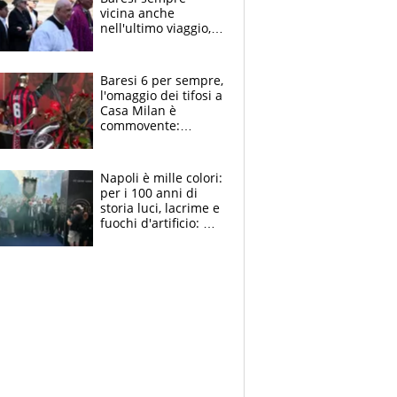
vicina anche
nell'ultimo viaggio,
la moglie Maura, i
figli e i suoi cari
circondati
Baresi 6 per sempre,
dall'affetto dei tifosi
l'omaggio dei tifosi a
Casa Milan è
commovente:
maglie, bandiere,
sciarpe, lacrime e
bigliettini
Napoli è mille colori:
per i 100 anni di
storia luci, lacrime e
fuochi d'artificio: De
Laurentiis salta al
coro anti-Juve