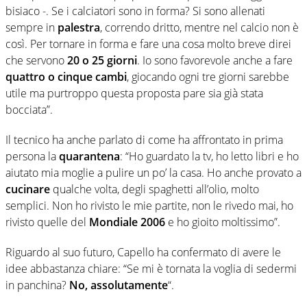
bisiaco -. Se i calciatori sono in forma? Si sono allenati
sempre in
palestra
, correndo dritto, mentre nel calcio non è
così. Per tornare in forma e fare una cosa molto breve direi
che servono
20 o 25 giorni
. Io sono favorevole anche a fare
quattro o cinque cambi
, giocando ogni tre giorni sarebbe
utile ma purtroppo questa proposta pare sia già stata
bocciata”.
Il tecnico ha anche parlato di come ha affrontato in prima
persona la
quarantena
: “Ho guardato la tv, ho letto libri e ho
aiutato mia moglie a pulire un po’ la casa. Ho anche provato a
cucinare
qualche volta, degli spaghetti all’olio, molto
semplici. Non ho rivisto le mie partite, non le rivedo mai, ho
rivisto quelle del
Mondiale 2006
e ho gioito moltissimo”.
Riguardo al suo futuro, Capello ha confermato di avere le
idee abbastanza chiare: “Se mi è tornata la voglia di sedermi
in panchina?
No, assolutamente
“.