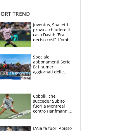
ORT TREND
Juventus, Spalletti
prova a chiudere il
caso David: “Era
deciso così”. L’ombra
di Zirkzee e la
sentenza dei tifosi
Speciale
abbonamenti Serie
B: i numeri
aggiornati delle
venti squadre
cadette
Cobolli, che
succede? Subito
fuori a Montreal
contro Hanfmann,
per Flavio è tutta
colpa della tosse
L'Aia fa fuori Abisso