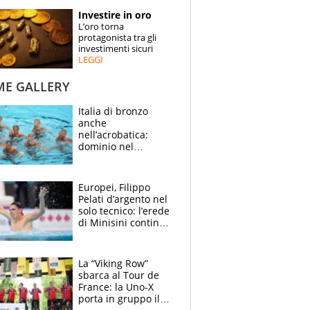
STORIE
Investire in oro
L’oro torna
SPECIALI
protagonista tra gli
investimenti sicuri
LEGGI
ESPERTI
ME GALLERY
CONTATTI
Italia di bronzo
anche
nell’acrobatica:
dominio nel
medagliere, ora
tocca a Ceccon, Curti
e compagni
Europei, Filippo
continuare
Pelati d’argento nel
solo tecnico: l’erede
di Minisini continua
a stupire, Los
Angeles è già nel
mirino
La “Viking Row”
sbarca al Tour de
France: la Uno-X
porta in gruppo il