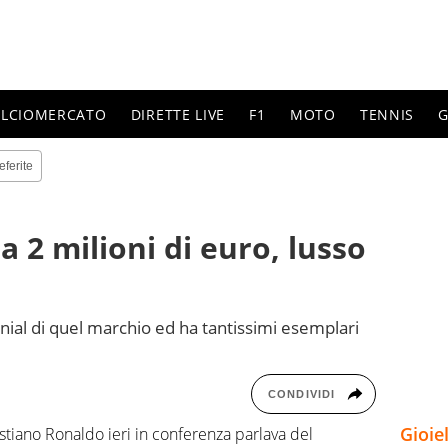
ALCIOMERCATO
DIRETTE LIVE
F1
MOTO
TENNIS
G
eferite
da 2 milioni di euro, lusso
nial di quel marchio ed ha tantissimi esemplari
CONDIVIDI
Gioie
stiano Ronaldo ieri in conferenza parlava del