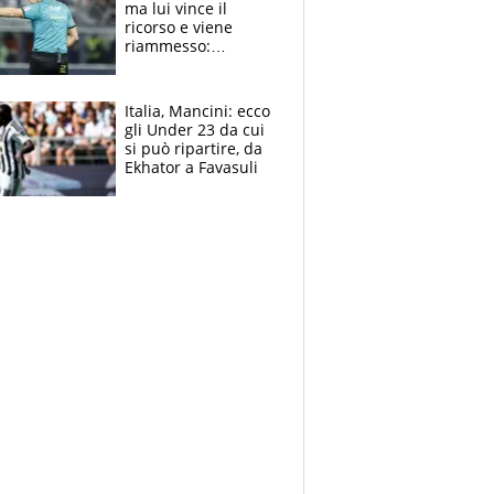
ma lui vince il
ricorso e viene
riammesso:
continua momento
nero per gli arbitri
Italia, Mancini: ecco
gli Under 23 da cui
si può ripartire, da
Ekhator a Favasuli