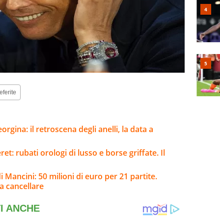
eferite
rgina: il retroscena degli anelli, la data a
: rubati orologi di lusso e borse griffate. Il
i Mancini: 50 milioni di euro per 21 partite.
a cancellare