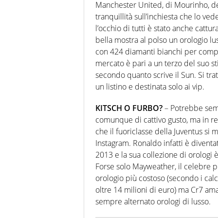
Manchester United, di Mourinho, de
tranquillità sull’inchiesta che lo v
l’occhio di tutti è stato anche catt
bella mostra al polso un orologio l
con 424 diamanti bianchi per comples
mercato è pari a un terzo del suo st
secondo quanto scrive il Sun. Si tra
un listino e destinata solo ai vip.
KITSCH O FURBO?
– Potrebbe semb
comunque di cattivo gusto, ma in rea
che il fuoriclasse della Juventus si 
Instagram. Ronaldo infatti è divent
2013 e la sua collezione di orologi
Forse solo Mayweather, il celebre 
orologio più costoso (secondo i calco
oltre 14 milioni di euro) ma Cr7 am
sempre alternato orologi di lusso.