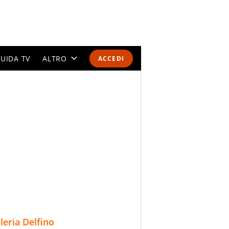
UIDA TV
ALTRO
ACCEDI
CALENDARI E CLASSIFICHE
ALTRI SPORT
MONDIALI 2026
OLIMPIADI
GOSSIP
LIFESTYLE
lleria Delfino