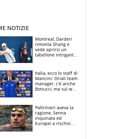
ME NOTIZIE
Montreal, Darderi
rimonta Shang e
vede aprirsi un
tabellone intrigante:
"Penso solo a
Borges, ma sono
felice del mio livello"
Italia, ecco lo staff di
Mancini: Oriali team
manager, c'è anche
Bonucci, ma sul web
infuria la polemica
Paltrinieri aveva la
ragione, Senna
inquinata ed
Europei a rischio:
allenamenti fermi,
cosa succede