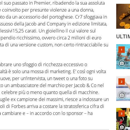
l suo passato in Premier, ribadendo la sua assoluta
ede coinvolto per presunte violenze a una donna,
urato da un accessorio del portoghese. Cr7 sfoggiava in
ussuoso della Jacob and Company in edizione limitata,
sivi15,25 carati. Un gioiellino il cui valore sul
ULTI
ipendio ricchissimo, ovvero circa 2 milioni di euro
tta di una versione custom, non certo rintracciabile su
rare uno sfoggio di ricchezza eccessivo o
ltà è solo una mossa di marketing. E’ così ogni volta
muove, per un’intervista, un tweet o una foto su
ato un ambasciatore del marchio per Jacob & Co nel
 è celebre più o meno quanto quella di macchine.
pugile ex campione dei massimi, riesce a indossare un
li di Forbes arriva a costare la stratosferica cifra di
a cambiare e – in accordo con lo sponsor – ha