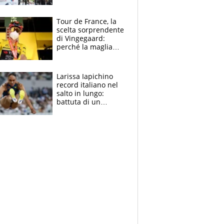
rito della Norvegia
di Haaland e
compagni
Tour de France, la
scelta sorprendente
di Vingegaard:
perché la maglia
gialla indossa la
mascherina, il
rischio da evitare
Larissa Iapichino
record italiano nel
salto in lungo:
battuta di un
centimetro mamma
Fiona May