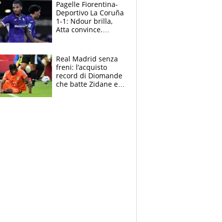
adesso
Pagelle Fiorentina-
Deportivo La Coruña
1-1: Ndour brilla,
Atta convince.
Pongracic rovina
tutto nel finale
Real Madrid senza
freni: l’acquisto
record di Diomande
che batte Zidane e
Ronaldo. Vinicius
rinnova: le cifre