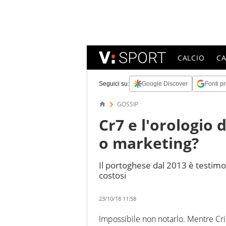
CALCIO
C
Seguici su:
Google Discover
Fonti pr
GOSSIP
Cr7 e l'orologio 
o marketing?
Il portoghese dal 2013 è testimo
costosi
23/10/18 11:58
Impossibile non notarlo. Mentre Cri