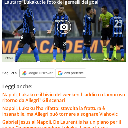
Lautaro, Lukaku: le foto dei gemelli del goal
Ansa
Seguici su:
Google Discover
Fonti preferite
Leggi anche:
Napoli, Lukaku e il bivio del weekend: addio o clamoroso
ritorno da Allegri? Gli scenari
Napoli, Lukaku l’ha rifatto: stavolta la frattura è
insanabile, ma Allegri può tornare a sognare Vlahovic
Gabriel Jesus al Napoli, De Laurentiis ha un piano per il
colpo Champions: vendere Lukaku, Lang e Lucca