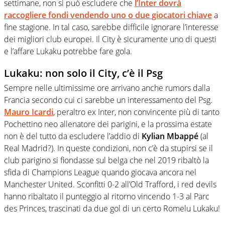
settimane, non si può escludere che
l’Inter dovrà
raccogliere fondi vendendo uno o due giocatori chiave
a
fine stagione. In tal caso, sarebbe difficile ignorare l’interesse
dei migliori club europei. Il City è sicuramente uno di questi
e l’affare Lukaku potrebbe fare gola.
Lukaku: non solo il City, c’è il Psg
Sempre nelle ultimissime ore arrivano anche rumors dalla
Francia secondo cui ci sarebbe un interessamento del Psg.
Mauro Icardi
, peraltro ex Inter, non convincente più di tanto
Pochettino neo allenatore dei parigini, e la prossima estate
non è del tutto da escludere l’addio di
Kylian Mbappé
(al
Real Madrid?). In queste condizioni, non c’è da stupirsi se il
club parigino si fiondasse sul belga che nel 2019 ribaltò la
sfida di Champions League quando giocava ancora nel
Manchester United. Sconfitti 0-2 all’Old Trafford, i red devils
hanno ribaltato il punteggio al ritorno vincendo 1-3 al Parc
des Princes, trascinati da due gol di un certo Romelu Lukaku!