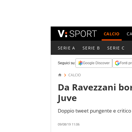
CALCIO
C
SERIE A
SERIE B
SERIE C
Seguici su:
Google Discover
Fonti pr
CALCIO
Da Ravezzani bor
Juve
Doppio tweet pungente e critico
09/08/19 11:06