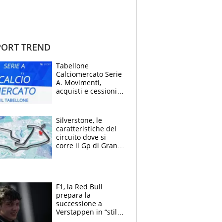
ORT TREND
Tabellone
Calciomercato Serie
A. Movimenti,
acquisti e cessioni:
estate 2026-27
Silverstone, le
caratteristiche del
circuito dove si
corre il Gp di Gran
Bretagna del
Motomondiale
F1, la Red Bull
prepara la
successione a
Verstappen in “stile
Antonelli”. Colapinto