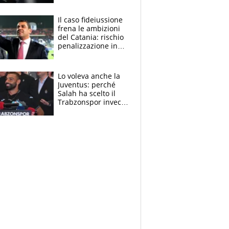
derubato, che
attacco all’Italia
Il caso fideiussione
frena le ambizioni
del Catania: rischio
penalizzazione in
classifica, cosa
succede?
Lo voleva anche la
Juventus: perché
Salah ha scelto il
Trabzonspor invece
di un top club