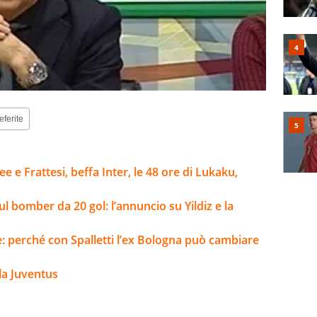
eferite
e e Frattesi, beffa Inter, le 48 ore di Lukaku,
ul bomber da 20 gol: l’annuncio su Yildiz e la
e: perché con Spalletti l’ex Bologna può cambiare
la Juventus