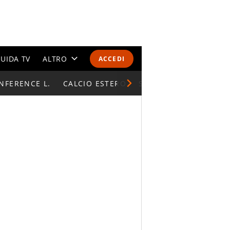
UIDA TV
ALTRO
ACCEDI
NFERENCE L.
CALENDARI E CLASSIFICHE
CALCIO ESTERO
SUPERCOPPA ITALIAN
ALTRI SPORT
MONDIALI 2026
OLIMPIADI
GOSSIP
LIFESTYLE