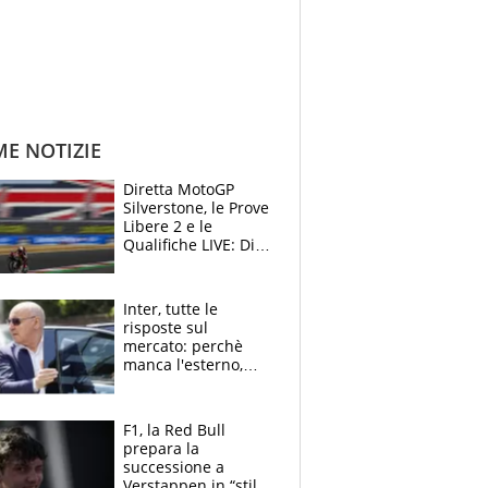
ME NOTIZIE
Diretta MotoGP
Silverstone, le Prove
Libere 2 e le
Qualifiche LIVE: Di
Giannantonio
risponde a
Bezzecchi
Inter, tutte le
risposte sul
mercato: perchè
manca l'esterno,
perchè Romero è
sfumato, quale è il
vero obiettivo di
F1, la Red Bull
Marotta
prepara la
successione a
Verstappen in “stile