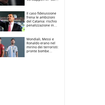
Antonelli”. Colapinto
derubato, che
attacco all’Italia
Il caso fideiussione
frena le ambizioni
del Catania: rischio
penalizzazione in
classifica, cosa
succede?
Mondiali, Messi e
Ronaldo erano nel
mirino dei terroristi:
pronte bombe
contro la Pulce