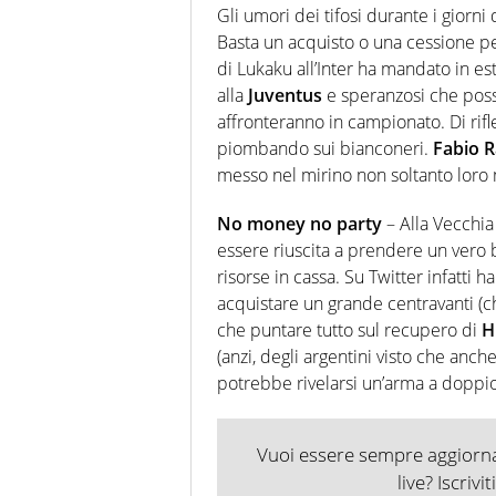
Gli umori dei tifosi durante i gio
Basta un acquisto o una cessione pe
di Lukaku all’Inter ha mandato in est
alla
Juventus
e speranzosi che poss
affronteranno in campionato. Di rifl
piombando sui bianconeri.
Fabio R
messo nel mirino non soltanto loro
No money no party
– Alla Vecchia 
essere riuscita a prendere un vero 
risorse in cassa. Su Twitter infatti ha
acquistare un grande centravanti (
che puntare tutto sul recupero di
H
(anzi, degli argentini visto che anch
potrebbe rivelarsi un’arma a doppio 
Vuoi essere sempre aggiornat
live? Iscrivi