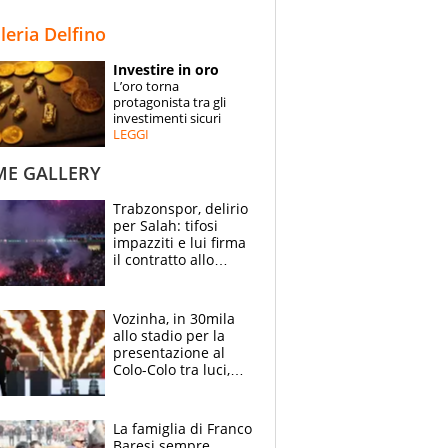
STORIE
lleria Delfino
SPECIALI
Investire in oro
L’oro torna
ESPERTI
protagonista tra gli
investimenti sicuri
LEGGI
CONTATTI
ME GALLERY
Trabzonspor, delirio
per Salah: tifosi
impazziti e lui firma
il contratto allo
stadio
Vozinha, in 30mila
allo stadio per la
presentazione al
Colo-Colo tra luci,
spettacolo, elicotteri
e paracadutisti
La famiglia di Franco
Baresi sempre