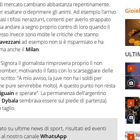
rni di mercato cambiano abbastanza repentinamente.
Gioie
r esaltare o deprimere gli animi. Ad esempio l’arrivo
asi i tifosi nerazzurri, contenti per averlo strappato
a andare a segno proprio contro di loro quando li
esso invece sono molte le critiche che stanno
avezzani
ad esempio non si è risparmiato e ha
 ma anche il
Milan
.
ULTI
Signora il giornalista rimprovera proprio il non
bomber, motivando il fatto con lo scarseggiare delle
 scritto: “A mio avviso, la Juve non ha i soldi per
che pure servirebbe molto). A questo punto non resta
iguain
e sperare”. La permanenza dell’argentino
e
Dybala
sembrava essere sul piede di partenza)
taglio.
o su ultime news di sport, risultati ed eventi
ti al nostro canale
WhatsApp