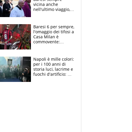
vicina anche
nell'ultimo viaggio,
la moglie Maura, i
figli e i suoi cari
circondati
Baresi 6 per sempre,
dall'affetto dei tifosi
l'omaggio dei tifosi a
Casa Milan è
commovente:
maglie, bandiere,
sciarpe, lacrime e
bigliettini
Napoli è mille colori:
per i 100 anni di
storia luci, lacrime e
fuochi d'artificio: De
Laurentiis salta al
coro anti-Juve