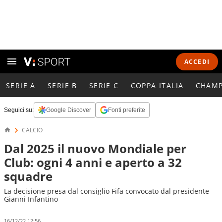
ACCEDI
SERIE A
SERIE B
SERIE C
COPPA ITALIA
CHAMP
Seguici su:
Google Discover
Fonti preferite
CALCIO
Dal 2025 il nuovo Mondiale per
Club: ogni 4 anni e aperto a 32
squadre
La decisione presa dal consiglio Fifa convocato dal presidente
Gianni Infantino
16/12/22 12:56