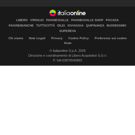
LIBERO
VIRGILIO
PAGINEGIALLE
PAGINEGIALLE SHOP
PGCASA
PAGINEBIANCHE
TUTTOCITTÀ
DILEI
SIVIAGGIA
QUIFINANZA
BUONISSIMO
SUPEREVA
Chi siamo
Note Legali
Privacy
Cookie Policy
Preferenze sui cookie
Aiuto
© Italiaonline S.p.A. 2026
Direzione e coordinamento di Libero Acquisition S.á r.l.
P. IVA 03970540963