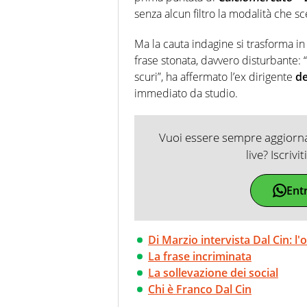
ruolo di libero. Cura una classi
senza alcun filtro la modalità che s
Ma la cauta indagine si trasforma i
frase stonata, davvero disturbante: 
scuri”, ha affermato l’ex dirigente
de
immediato da studio.
Vuoi essere sempre aggiornat
live? Iscrivi
Ent
Di Marzio intervista Dal Cin: l
La frase incriminata
La sollevazione dei social
Chi è Franco Dal Cin