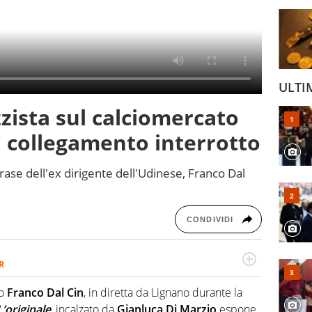
ULTI
zzista sul calciomercato
y: collegamento interrotto
ase dell'ex dirigente dell'Udinese, Franco Dal
CONDIVIDI
R
2007, scrive per curiosità personale e necessità:
 e dei suoi protagonisti, concedendosi innocenti evasioni
do
Franco Dal Cin
, in diretta da Lignano durante la
format. Un tempo ala destra, oggi si sente a suo agio nel
’originale
, incalzato da
Gianluca Di Marzio
espone