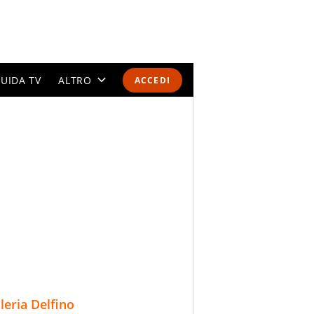
UIDA TV
ALTRO
ACCEDI
CALENDARI E CLASSIFICHE
ALTRI SPORT
MONDIALI 2026
OLIMPIADI
GOSSIP
LIFESTYLE
lleria Delfino