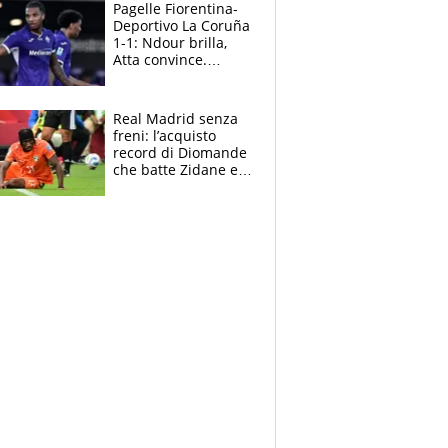
adesso
Pagelle Fiorentina-
Deportivo La Coruña
1-1: Ndour brilla,
Atta convince.
Pongracic rovina
tutto nel finale
Real Madrid senza
freni: l’acquisto
record di Diomande
che batte Zidane e
Ronaldo. Vinicius
rinnova: le cifre