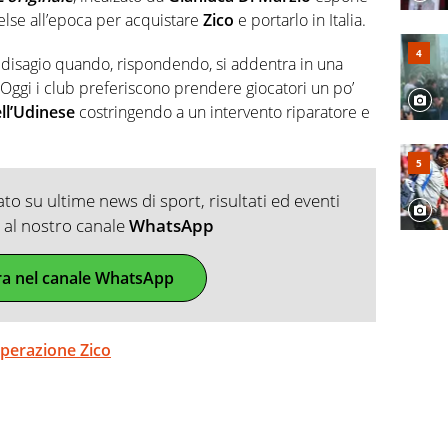
fica riservata dei migliori 5 calciatori di sempre.
celse all’epoca per acquistare
Zico
e portarlo in Italia.
n disagio quando, rispondendo, si addentra in una
“Oggi i club preferiscono prendere giocatori un po’
ll’Udinese
costringendo a un intervento riparatore e
o su ultime news di sport, risultati ed eventi
ti al nostro canale
WhatsApp
ra nel canale WhatsApp
'operazione Zico