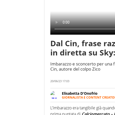
Dal Cin, frase ra
in diretta su Sk
Imbarazzo e sconcerto per una fr
Cin, autore del colpo Zico
20/06/23 17:03
Elisabetta D'Onofrio
GIORNALISTA E CONTENT CREATO
Giornalista professionista dal 
soprattutto di calcio, di sport
L’imbarazzo era tangibile già quan
nell'ambito della creazione di 
prima puntata di
Calciomercato – L