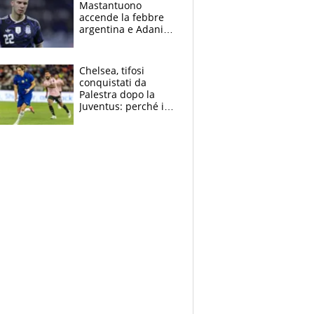
Mastantuono
fratello calciatore
accende la febbre
argentina e Adani
impazzisce. Ma
Antognoni ‘rovina la
festa’ a Commisso
Chelsea, tifosi
conquistati da
Palestra dopo la
Juventus: perché i
fan dei Blues sono
pazzi dell’azzurro