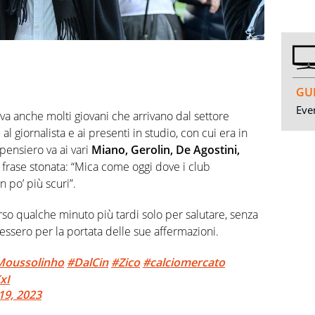
GUI
Even
a anche molti giovani che arrivano dal settore
al giornalista e ai presenti in studio, con cui era in
pensiero va ai vari
Miano, Gerolin, De Agostini,
la frase stonata: “Mica come oggi dove i club
 po’ più scuri”.
rso qualche minuto più tardi solo per salutare, senza
dessero per la portata delle sue affermazioni.
oussolinho
#DalCin
#Zico
#calciomercato
xI
19, 2023