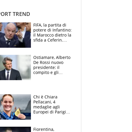
ORT TREND
FIFA, la partita di
potere di Infantino:
il Marocco dietro la
sfida a Ceferin.
Scontro sul
Mondiale a 64
squadre, l’ira di Figo
Ostiamare, Alberto
De Rossi nuovo
presidente: il
compito e gli
obiettivi ricevuti dal
figlio Daniele
Chi è Chiara
Pellacani, 4
medaglie agli
Europei di Parigi
2026, papà
Giampaolo
giornalista, mamma
Fiorentina,
insegnante e il