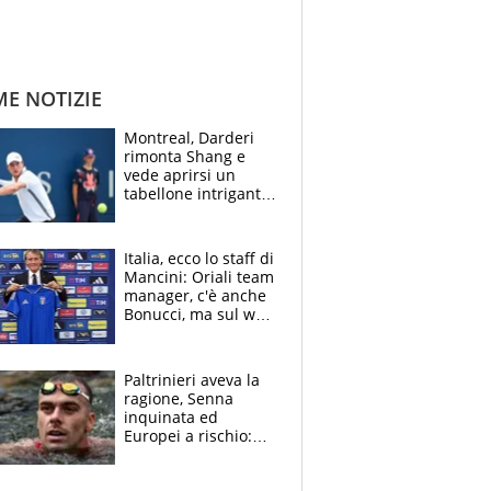
ME NOTIZIE
Montreal, Darderi
rimonta Shang e
vede aprirsi un
tabellone intrigante:
"Penso solo a
Borges, ma sono
felice del mio livello"
Italia, ecco lo staff di
Mancini: Oriali team
manager, c'è anche
Bonucci, ma sul web
infuria la polemica
Paltrinieri aveva la
ragione, Senna
inquinata ed
Europei a rischio:
allenamenti fermi,
cosa succede