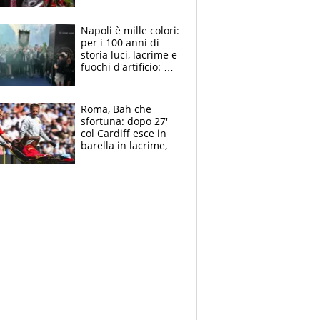
maglie, bandiere,
sciarpe, lacrime e
bigliettini
Napoli è mille colori:
per i 100 anni di
storia luci, lacrime e
fuochi d'artificio: De
Laurentiis salta al
coro anti-Juve
Roma, Bah che
sfortuna: dopo 27'
col Cardiff esce in
barella in lacrime,
Dybala rigore da
schiaffi, i giallorossi
prendono 3 gol in
45'