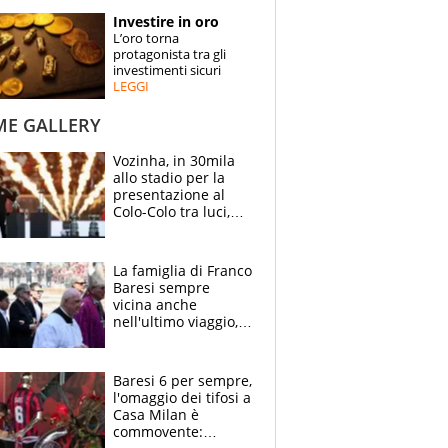
STORIE
Investire in oro
L’oro torna
SPECIALI
protagonista tra gli
investimenti sicuri
LEGGI
ESPERTI
ME GALLERY
CONTATTI
Vozinha, in 30mila
allo stadio per la
presentazione al
Colo-Colo tra luci,
spettacolo, elicotteri
e paracadutisti
La famiglia di Franco
Baresi sempre
vicina anche
nell'ultimo viaggio,
la moglie Maura, i
figli e i suoi cari
circondati
Baresi 6 per sempre,
dall'affetto dei tifosi
l'omaggio dei tifosi a
Casa Milan è
commovente: