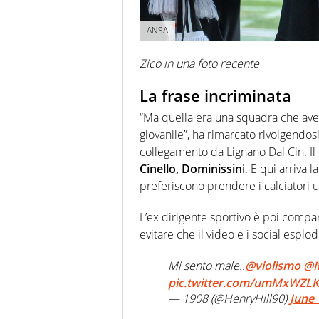
ANSA
Zico in una foto recente
La frase incriminata
“Ma quella era una squadra che avev
giovanile”, ha rimarcato rivolgendosi 
collegamento da Lignano Dal Cin. Il 
Cinello, Dominissin
i. E qui arriva 
preferiscono prendere i calciatori un
L’ex dirigente sportivo è poi compa
evitare che il video e i social esplo
Mi sento male..
@violismo
@M
pic.twitter.com/umMxWZLK
— 1908 (@HenryHill90)
June 