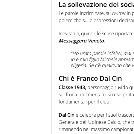
La sollevazione dei soci
Le parole incriminate, su
twitter
in p
polemiche sulle espressioni decisa
Inevitabili, quindi, le scuse riportat
Messaggero Veneto
:
“Ho usato parole infelici, mai 
io e mio figlio Michele abbiam
Nigeria. Se c’è qualcuno che v
Chi è Franco Dal Cin
Classe 1943,
personaggio ruvido qua
sul fronte del mercato, si rese prot
fondamentali per il club.
Dal Cin
è celebre per i suoi trascors
Generale dell’Udinese Calcio, che tra
rimanendo nel massimo campionat