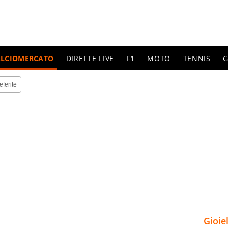
ALCIOMERCATO
DIRETTE LIVE
F1
MOTO
TENNIS
G
eferite
Gioie