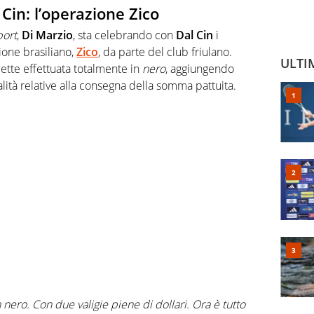
 Cin: l’operazione Zico
port
,
Di Marzio
, sta celebrando con
Dal Cin
i
ione brasiliano,
Zico
, da parte del club friulano.
ULTI
ette effettuata totalmente in
nero
, aggiungendo
dalità relative alla consegna della somma pattuita.
ero. Con due valigie piene di dollari. Ora è tutto