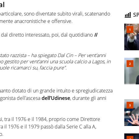
al
articolare, sono diventate subito virali, scatenando
SP
mente anacronistiche e offensive.
e dal diretto interessato, poi, dal quotidiano
Il
stato razzista – ha spiegato Dal Cin – Per vent’anni
o gestito per vent’anni una scuola calcio a Lagos, in
uole ricamarci su, faccia pure”.
nto dotato di un grande intuito e spregiudicatezza
agonista dell’ascesa
dell’Udinese
, durante gli anni
i, tra il 1976 e il 1984, proprio come Direttore
 il 1976 e il 1979 passò dalla Serie C alla A,
o.