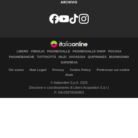
ARCHIVIO
LIBERO
VIRGILIO
PAGINEGIALLE
PAGINEGIALLE SHOP
PGCASA
PAGINEBIANCHE
TUTTOCITTÀ
DILEI
SIVIAGGIA
QUIFINANZA
BUONISSIMO
SUPEREVA
Chi siamo
Note Legali
Privacy
Cookie Policy
Preferenze sui cookie
Aiuto
© Italiaonline S.p.A. 2026
Direzione e coordinamento di Libero Acquisition S.á r.l.
P. IVA 03970540963