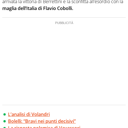
arrivata la vittoria di Berrettini e la sconfitta all’esordio con la
maglia dell’Italia di Flavio Cobolli.
L’analisi di Volandri
Bolelli: “Bravi nei punti decisivi”
La risposta polemica di Vavassori