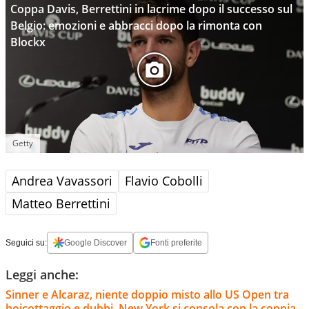
Coppa Davis, Berrettini in lacrime dopo il successo sul
Belgio: emozioni e abbracci dopo la rimonta con
Blockx
Getty
Andrea Vavassori
Flavio Cobolli
Matteo Berrettini
Seguici su:
Google Discover
Fonti preferite
Leggi anche:
Sinner e Alcaraz, niente doppio misto allo US Open tra
boicottaggio e dubbi. New York si consola con la coppia