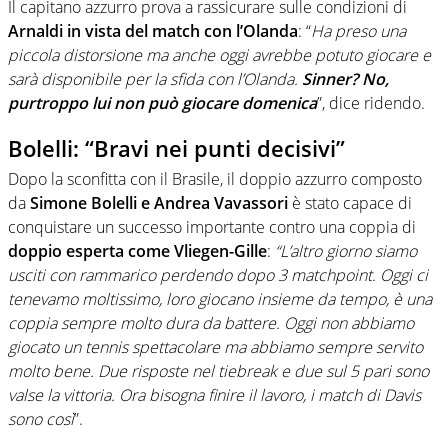
Il capitano azzurro prova a rassicurare sulle condizioni di
Arnaldi in vista del match con l’Olanda
: “
Ha preso una
piccola distorsione ma anche oggi avrebbe potuto giocare e
sarà disponibile per la sfida con l’Olanda.
Sinner? No,
purtroppo lui non può giocare domenica
”, dice ridendo.
Bolelli: “Bravi nei punti decisivi”
Dopo la sconfitta con il Brasile, il doppio azzurro composto
da
Simone Bolelli e Andrea Vavassori
è stato capace di
conquistare un successo importante contro una coppia di
doppio esperta come Vliegen-Gille
:
“L’altro giorno siamo
usciti con rammarico perdendo dopo 3 matchpoint. Oggi ci
tenevamo moltissimo, loro giocano insieme da tempo, è una
coppia sempre molto dura da battere. Oggi non abbiamo
giocato un tennis spettacolare ma abbiamo sempre servito
molto bene. Due risposte nel tiebreak e due sul 5 pari sono
valse la vittoria. Ora bisogna finire il lavoro, i match di Davis
sono così
”.