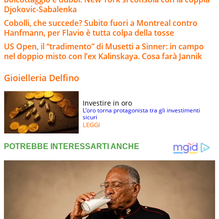
Djokovic-Sabalenka
Cobolli, che succede? Subito fuori a Montreal contro
Hanfmann, per Flavio è tutta colpa della tosse
US Open, il “tradimento” di Musetti a Sinner: in campo
nel doppio misto con l’ex Kalinskaya. Cosa farà Jannik
Gioielleria Delfino
Investire in oro
L’oro torna protagonista tra gli investimenti
sicuri
LEGGI