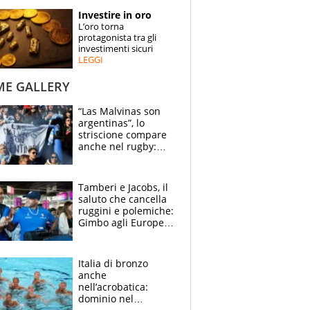
STORIE
Investire in oro
L’oro torna
SPECIALI
protagonista tra gli
investimenti sicuri
LEGGI
ESPERTI
ME GALLERY
CONTATTI
“Las Malvinas son
argentinas”, lo
striscione compare
anche nel rugby:
dopo Messi e
compagni ormai è
un caso
Tamberi e Jacobs, il
saluto che cancella
ruggini e polemiche:
Gimbo agli Europei
cerca un altro
miracolo
Italia di bronzo
anche
nell’acrobatica:
dominio nel