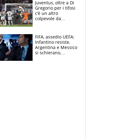
Bezzecchi alle spalle
Juventus, oltre a Di
Gregorio per i tifosi
c’è un altro
colpevole da
mandar via
FIFA, assedio UEFA:
Infantino resiste.
Argentina e Messico
si schierano,
CONCACAF spaccata