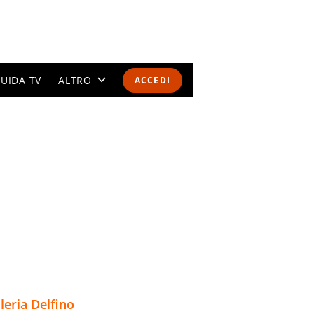
UIDA TV
ALTRO
ACCEDI
CALENDARI E CLASSIFICHE
ALTRI SPORT
MONDIALI 2026
OLIMPIADI
GOSSIP
LIFESTYLE
lleria Delfino