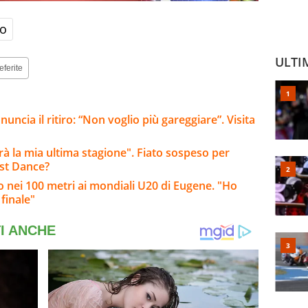
no
ULTI
eferite
ncia il ritiro: “Non voglio più gareggiare”. Visita
arà la mia ultima stagione". Fiato sospeso per
ast Dance?
zo nei 100 metri ai mondiali U20 di Eugene. "Ho
finale"