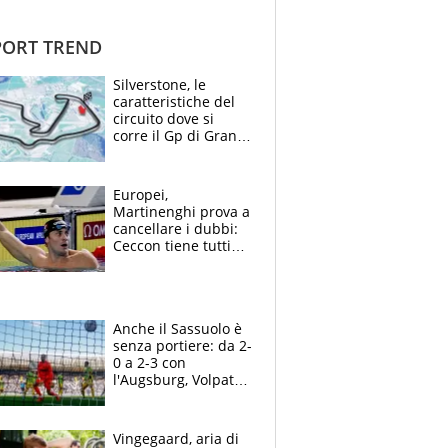
ORT TREND
Silverstone, le
caratteristiche del
circuito dove si
corre il Gp di Gran
Bretagna del
Motomondiale
Europei,
Martinenghi prova a
cancellare i dubbi:
Ceccon tiene tutti
col fiato sospeso.
Pellegrini punta su
Curtis
Anche il Sassuolo è
senza portiere: da 2-
0 a 2-3 con
l'Augsburg, Volpato
non basta, che
errori di Muric
Vingegaard, aria di