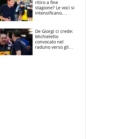
ritiro a fine
stagione? Le voci si
intensificano.
Pogacar, niente
Sanremo nel 2027:
vuole la Roubaix
De Giorgi ci crede:
Michieletto
convocato nel
raduno verso gli
Europei. A sorpresa
torna Rychlicki