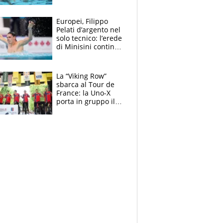
medagliere, ora
tocca a Ceccon, Curti
e compagni
Europei, Filippo
continuare
Pelati d’argento nel
solo tecnico: l’erede
di Minisini continua
a stupire, Los
Angeles è già nel
mirino
La “Viking Row”
sbarca al Tour de
France: la Uno-X
porta in gruppo il
rito della Norvegia
di Haaland e
compagni