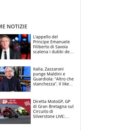
ME NOTIZIE
L'appello del
Principe Emanuele
Filiberto di Savoia
scatena i dubbi dei
tifosi: "E' una
trappola"
Italia, Zazzaroni
punge Maldini e
Guardiola: “Altro che
stanchezza”. Il like
di Mancini e le
polemiche sui social
Diretta MotoGP, GP
di Gran Bretagna sul
Circuito di
Silverstone LIVE:
Fernandez prova a
fare il vuoto,