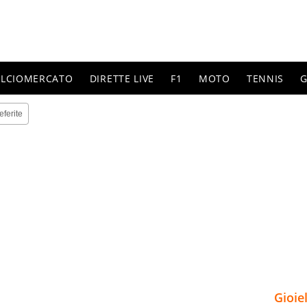
ALCIOMERCATO
DIRETTE LIVE
F1
MOTO
TENNIS
G
eferite
Gioie